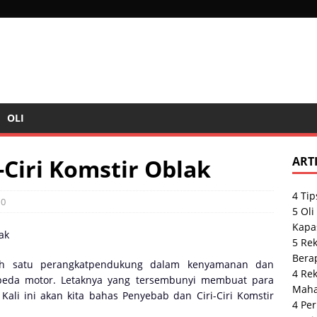
OLI
-Ciri Komstir Oblak
ART
4 Tip
10
5 Ol
Kapas
5 Rek
Bera
h satu perangkatpendukung dalam kenyamanan dan
4 Re
eda motor. Letaknya yang tersembunyi membuat para
Maha
Kali ini akan kita bahas Penyebab dan Ciri-Ciri Komstir
4 Per