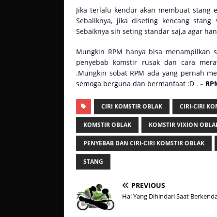
Jika terlalu kendur akan membuat stang 
Sebaliknya, jika diseting kencang stang 
Sebaiknya sih seting standar saj,a agar ha
Mungkin RPM hanya bisa menampilkan sedi
penyebab komstir rusak dan cara mera
.Mungkin sobat RPM ada yang pernah men
semoga berguna dan bermanfaat :D .
– RP
CIRI KOMSTIR OBLAK
CIRI-CIRI K
KOMSTIR OBLAK
KOMSTIR VIXION OBLA
PENYEBAB DAN CIRI-CIRI KOMSTIR OBLAK
STANG
PREVIOUS
Hal Yang Dihindari Saat Berkend