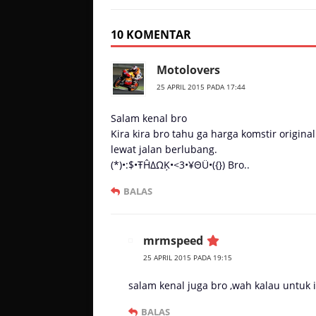
10 KOMENTAR
Motolovers
25 APRIL 2015 PADA 17:44
Salam kenal bro
Kira kira bro tahu ga harga komstir origina
lewat jalan berlubang.
(*)•:$•ŦĤΔΩĶ•<3•¥ΘÜ•({}) Bro..
BALAS
mrmspeed
25 APRIL 2015 PADA 19:15
salam kenal juga bro ,wah kalau untuk 
BALAS