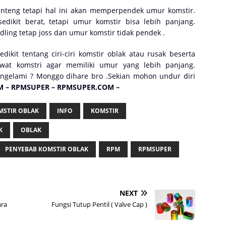
enteng tetapi hal ini akan memperpendek umur komstir.
sedikit berat, tetapi umur komstir bisa lebih panjang.
ndling tetap joss dan umur komstir tidak pendek .
kit tentang ciri-ciri komstir oblak atau rusak beserta
wat komstri agar memiliki umur yang lebih panjang.
gelami ? Monggo dihare bro .Sekian mohon undur diri
M – RPMSUPER – RPMSUPER.COM –
OMSTIR OBLAK
INFO
KOMSTIR
K
OBLAK
PENYEBAB KOMSTIR OBLAK
RPM
RPMSUPER
NEXT
ara
Fungsi Tutup Pentil ( Valve Cap )