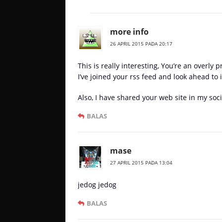
more info
26 APRIL 2015 PADA 20:17
This is really interesting, You’re an overly 
I’ve joined your rss feed and look ahead to 
Also, I have shared your web site in my soc
BALAS
mase
27 APRIL 2015 PADA 13:04
jedog jedog
BALAS