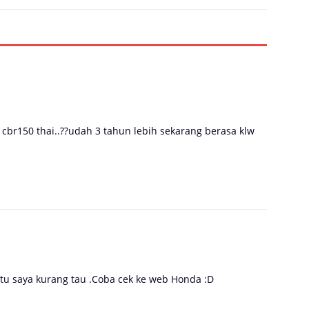
l cbr150 thai..??udah 3 tahun lebih sekarang berasa klw
itu saya kurang tau .Coba cek ke web Honda :D