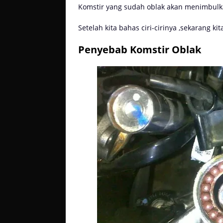
Komstir yang sudah oblak akan menimbulka
Setelah kita bahas ciri-cirinya ,sekarang 
Penyebab Komstir Oblak