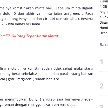
Kuni
4 Oli
malnya komstir akan minta baru. Sebelum minta diganti
Bagu
 dulu :D dan akhirnya minta jajan :mrgreen: . Pada
4 Re
bagi tentang Penyebab dan Ciri-Ciri Komstir Oblak. Beserta
Digan
 Yuk kita bahas bersama.
Hond
Desai
Memilih Oli Yang Tepat Untuk Motor
Baca
ing motor. Jika komstir sudah tidak sehat maka stang
u stang berat sebelah.Apabila sudah parah, stang bahkan
la ( gotri :mrgreen: ) sudah habis :o .
an menimbulkan bunyi ( anggap saja bunyinya gledek-
pengereman dengan menggunakan rem rem depan .