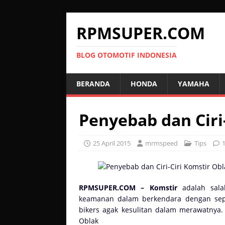
RPMSUPER.COM
BLOG OTOMOTIF INDONESIA
BERANDA
HONDA
YAMAHA
Penyebab dan Ciri
25 April 2015
mrmspeed
Tips
RPMSUPER.COM – Komstir
adalah sala
keamanan dalam berkendara dengan sep
bikers agak kesulitan dalam merawatnya. 
Oblak