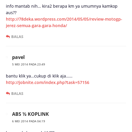
info mantab nih… kira2 berapa km ya umumnya kamkop
aus??
http://78deka.wordpress.com/2014/05/05/review-motogp-
jerez-semua-gara-gara-honda/
BALAS
pavel
5 MEI 2014 PADA 23:49
bantu klik ya…cukup di klik aja……
http://jobnite.com/index.php?task=57156
BALAS
ABS ½ KOPLINK
6 MEI 2014 PADA 04:19