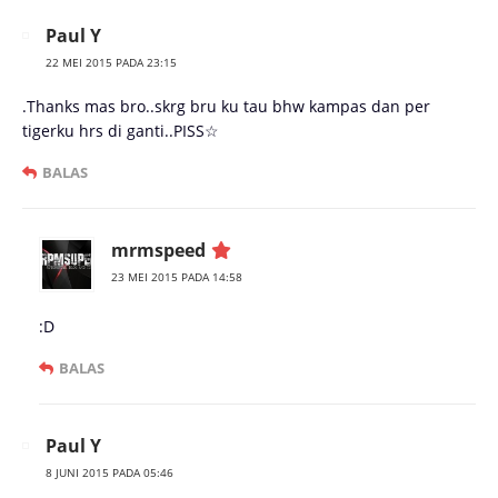
Paul Y
22 MEI 2015 PADA 23:15
.Thanks mas bro..skrg bru ku tau bhw kampas dan per
tigerku hrs di ganti..PISS☆
BALAS
mrmspeed
23 MEI 2015 PADA 14:58
:D
BALAS
Paul Y
8 JUNI 2015 PADA 05:46