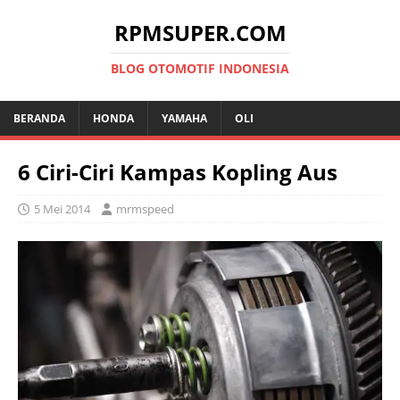
RPMSUPER.COM
BLOG OTOMOTIF INDONESIA
BERANDA
HONDA
YAMAHA
OLI
6 Ciri-Ciri Kampas Kopling Aus
5 Mei 2014
mrmspeed