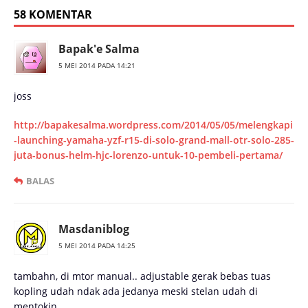
58 KOMENTAR
Bapak'e Salma
5 MEI 2014 PADA 14:21
joss
http://bapakesalma.wordpress.com/2014/05/05/melengkapi
-launching-yamaha-yzf-r15-di-solo-grand-mall-otr-solo-285-
juta-bonus-helm-hjc-lorenzo-untuk-10-pembeli-pertama/
BALAS
Masdaniblog
5 MEI 2014 PADA 14:25
tambahn, di mtor manual.. adjustable gerak bebas tuas
kopling udah ndak ada jedanya meski stelan udah di
mentokin