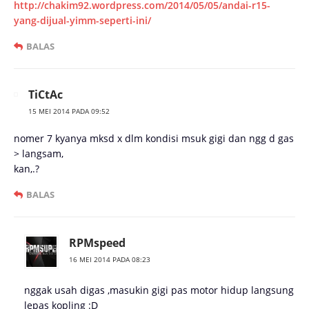
http://chakim92.wordpress.com/2014/05/05/andai-r15-
yang-dijual-yimm-seperti-ini/
BALAS
TiCtAc
15 MEI 2014 PADA 09:52
nomer 7 kyanya mksd x dlm kondisi msuk gigi dan ngg d gas
> langsam,
kan,.?
BALAS
RPMspeed
16 MEI 2014 PADA 08:23
nggak usah digas ,masukin gigi pas motor hidup langsung
lepas kopling :D