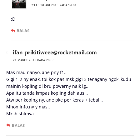
23 FEBRUARI 2015 PADA 14:01
:D
BALAS
ifan_prikitiweee@rocketmail.com
21 MARET 2015 PADA 20:05
Mas mau nanyo, ane pny f1..
Gigi 1-2 ny enak, tpi kox pas msk gigi 3 tenagany ngok, kudu
mainin kopling dl bru powerny naik lg..
Apa itu tanda kmpas kopling dah aus…
Atw per koplng ny, ane pke per keras + tebal…
Mhon info.ny y mas..
Mksh sblmya..
BALAS