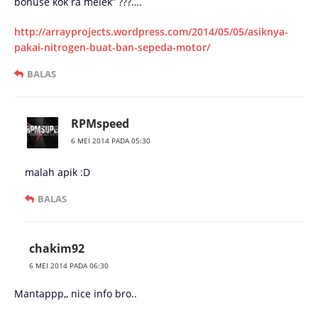
bonuse kok ra melek” ???….
http://arrayprojects.wordpress.com/2014/05/05/asiknya-
pakai-nitrogen-buat-ban-sepeda-motor/
BALAS
RPMspeed
6 MEI 2014 PADA 05:30
malah apik :D
BALAS
chakim92
6 MEI 2014 PADA 06:30
Mantappp,, nice info bro..