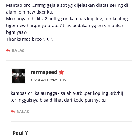
Mantap bro….mmg gejala spt yg dijelaskan diatas sering di
alami olh new tiger ku.
Mo nanya nih..kira2 beli yg ori kampas kopling, per kopling
tiger new harganya brapa? trus bedakan yg ori sm bukan
bgm yaa??
Thanks mas broo☆★☆
BALAS
mrmspeed
8 JUNI 2015 PADA 16:10
kampas ori kalau nggak salah 90rb ,per kopling 8rb/biji
.ori nggaknya bisa dilihat dari kode partnya :D
BALAS
Paul Y