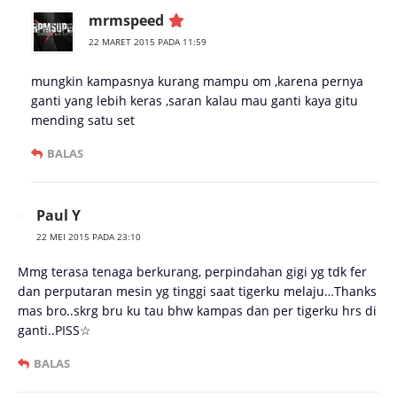
mrmspeed
22 MARET 2015 PADA 11:59
mungkin kampasnya kurang mampu om ,karena pernya
ganti yang lebih keras ,saran kalau mau ganti kaya gitu
mending satu set
BALAS
Paul Y
22 MEI 2015 PADA 23:10
Mmg terasa tenaga berkurang, perpindahan gigi yg tdk fer
dan perputaran mesin yg tinggi saat tigerku melaju…Thanks
mas bro..skrg bru ku tau bhw kampas dan per tigerku hrs di
ganti..PISS☆
BALAS