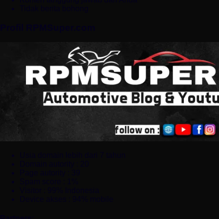
Tidak berita bohong
Profil RPMSuper.com
Usia domain lebih dari 7 tahun
Domain autority : 20
Page autority : 39
Spam score : 1%
Visitor : 99% Indonesia
Device akses : 94% mobile
Partners: