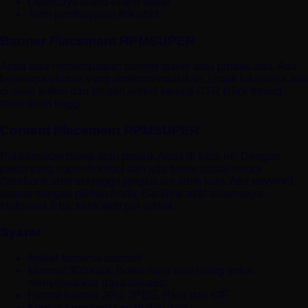
Dipercaya brand-brand besar
Term pembayaran fleksibel
Banner Placement RPMSUPER
Anda bisa menempatkan banner bisnis atau produk ada. Ada
beberapa ukuran yang direkomendasikan. Untuk lokasinya ada
di awal artikel dan tengah artikel karena CTR (click throug
ratio) lebih tinggi.
Content Placement RPMSUPER
Publikasikan bisnis atau produk Anda di situs ini. Dengan
paket yang super fleksbel dan ada boost sosial media
(facebook ads) sehingga jangkauan lebih luas. Atur keyword
sesuai dengan pilihan Anda. Backlink aktif selamanya.
Maksimal 2 backlink aktif per artikel.
Syarat
Artikel bertema otomotif
Minimal 300 kata. Boleh saya tulis ulang untuk
menyesuaikan gaya bahasa.
Format banner JPG, JPEG, PNG dan GIF
Konten tanggung jawab dari Anda