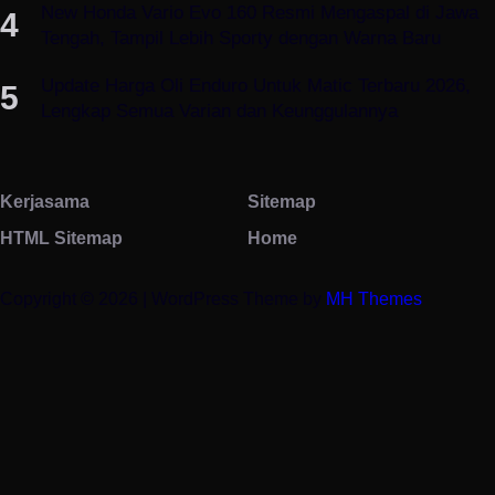
New Honda Vario Evo 160 Resmi Mengaspal di Jawa
Tengah, Tampil Lebih Sporty dengan Warna Baru
Update Harga Oli Enduro Untuk Matic Terbaru 2026,
Lengkap Semua Varian dan Keunggulannya
Kerjasama
Sitemap
HTML Sitemap
Home
Copyright © 2026 | WordPress Theme by
MH Themes