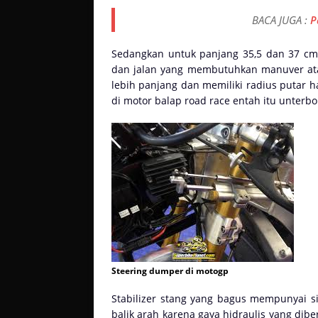
BACA JUGA :
P
Sedangkan untuk panjang 35,5 dan 37 cm 
dan jalan yang membutuhkan manuver atau
lebih panjang dan memiliki radius putar 
di motor balap road race entah itu unterb
Steering dumper di motogp
Stabilizer stang yang bagus mempunyai s
balik arah karena gaya hidraulis yang dib