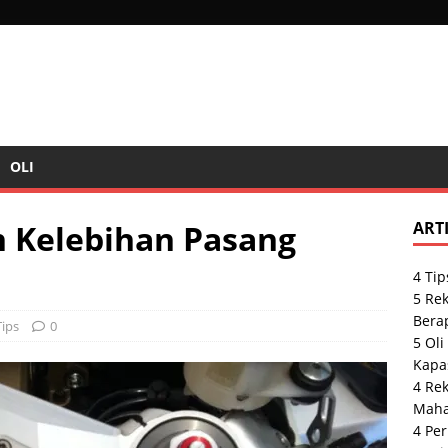
OLI
n Kelebihan Pasang
ART
4 Tip
5 Rek
Bera
Tips
0
5 Ol
Kapas
4 Re
Maha
4 Per