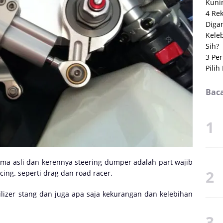
Kuni
4 Re
Digan
Kele
Sih?
3 Pe
Pilih
Baca
ma asli dan kerennya steering dumper adalah part wajib
ing. seperti drag dan road racer.
bilizer stang dan juga apa saja kekurangan dan kelebihan