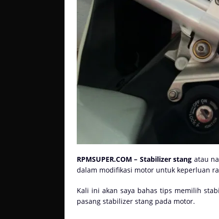
RPMSUPER.COM – Stabilizer stang
atau na
dalam modifikasi motor untuk keperluan rac
Kali ini akan saya bahas tips memilih sta
pasang stabilizer stang pada motor.