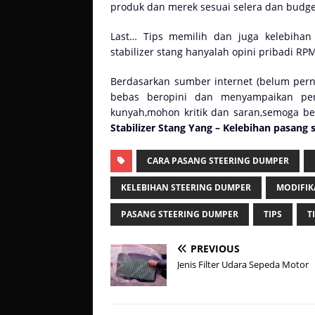
produk dan merek sesuai selera dan budge
Last… Tips memilih dan juga kelebiha
stabilizer stang hanyalah opini pribadi RP
Berdasarkan sumber internet (belum perna
bebas beropini dan menyampaikan pend
kunyah,mohon kritik dan saran,semoga b
Stabilizer Stang Yang – Kelebihan pasang s
CARA PASANG STEERING DUMPER
KELEBIHAN STEERING DUMPER
MODIFIK
PASANG STEERING DUMPER
TIPS
T
PREVIOUS
Jenis Filter Udara Sepeda Motor