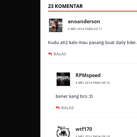
23 KOMENTAR
enoanderson
4 MEI 2014 PADA 02:11
Kudu ati2 kalo mau pasang buat daily bike. .
BALAS
RPMspeed
4 MEI 2014 PADA 08:10
bener kang bro :D
BALAS
wtf170
4 MEI 2014 PADA 09:19