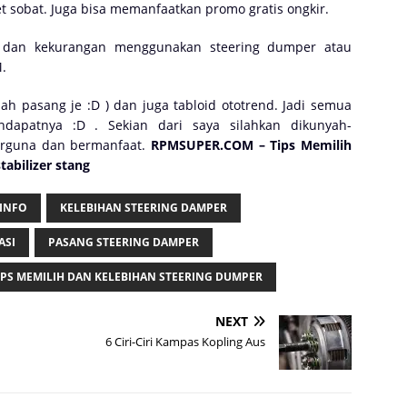
t sobat. Juga bisa memanfaatkan promo gratis ongkir.
n dan kekurangan menggunakan steering dumper atau
M.
h pasang je :D ) dan juga tabloid ototrend. Jadi semua
apatnya :D . Sekian dari saya silahkan dikunyah-
erguna dan bermanfaat.
RPMSUPER.COM – Tips Memilih
tabilizer stang
INFO
KELEBIHAN STEERING DAMPER
ASI
PASANG STEERING DAMPER
IPS MEMILIH DAN KELEBIHAN STEERING DUMPER
NEXT
6 Ciri-Ciri Kampas Kopling Aus