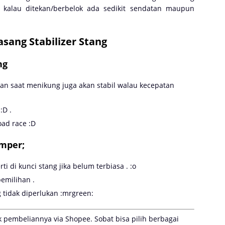
 kalau ditekan/berbelok ada sedikit sendatan maupun
sang Stabilizer Stang
ng
 dan saat menikung juga akan stabil walau kecepatan
:D .
oad race :D
mper;
ti di kunci stang jika belum terbiasa . :o
pemilihan .
idak diperlukan :mrgreen:
nk pembeliannya via Shopee. Sobat bisa pilih berbagai