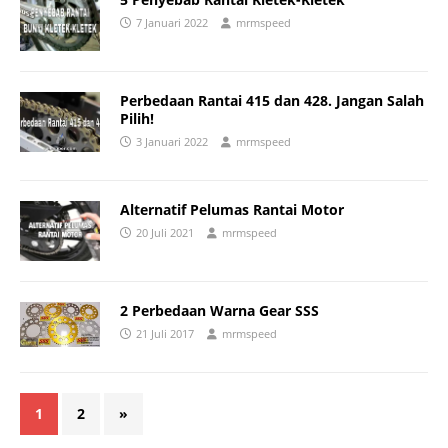
7 Januari 2022
mrmspeed
Perbedaan Rantai 415 dan 428. Jangan Salah
Pilih!
3 Januari 2022
mrmspeed
Alternatif Pelumas Rantai Motor
20 Juli 2021
mrmspeed
2 Perbedaan Warna Gear SSS
21 Juli 2017
mrmspeed
1
2
»