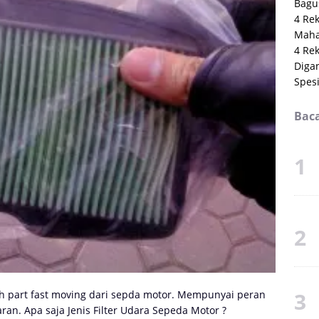
Bagu
4 Re
Maha
4 Re
Digan
Spes
Baca
h part fast moving dari sepda motor. Mempunyai peran
n. Apa saja Jenis Filter Udara Sepeda Motor ?