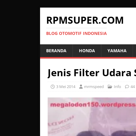
RPMSUPER.COM
BLOG OTOMOTIF INDONESIA
BERANDA
HONDA
YAMAHA
Jenis Filter Udar
3 Mei 2014
mrmspeed
Info
44