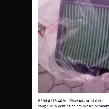
RPMSUPER.COM – Filter udara
adalah sala
yang cukup penting dalam proses pembakara