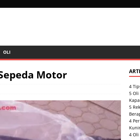
OLI
a Sepeda Motor
ART
4 Tip
5 Ol
Kapas
5 Rek
Bera
4 Per
Kuni
4 Oli