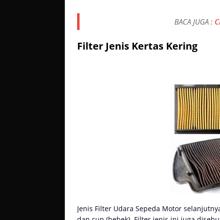
BACA JUGA :
C
Filter Jenis Kertas Kering
Jenis Filter Udara Sepeda Motor selanjutn
dan cup (bebek). Filter jenis ini juga dis