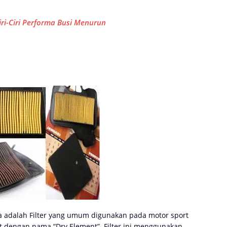
iri-Ciri Performa Busi Menurun
ya adalah Filter yang umum digunakan pada motor sport
ebut dengan nama “Dry Element”. Filter ini menggunakan