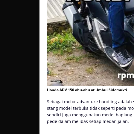
Honda ADV 150 abu-abu at Umbul Sidomukti
Sebagai motor advanture handling adalah 
stang model terbuka tidak seperti pada m
sendiri juga menggunakan model baplang. 
pede dalam melibas setiap medan jalan.