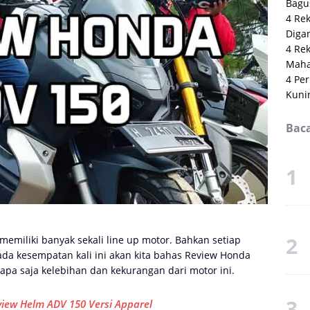
Bagu
4 Re
Digan
4 Re
Maha
4 Per
Kuni
Baca
memiliki banyak sekali line up motor. Bahkan setiap
ada kesempatan kali ini akan kita bahas Review Honda
apa saja kelebihan dan kekurangan dari motor ini.
view Helm ADV 150 Versi Apparel