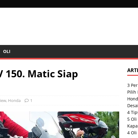
OLI
150. Matic Siap
ART
3 Pe
Pilih
Hond
iew
,
Honda
1
Desai
4 Tip
5 Ol
Kapas
4 Oli