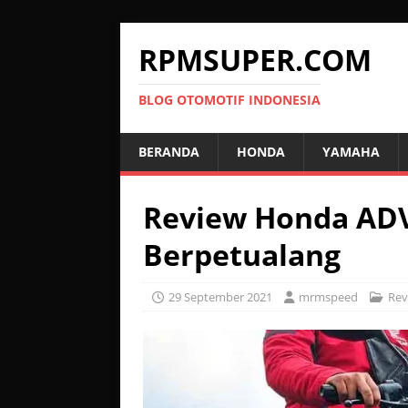
RPMSUPER.COM
BLOG OTOMOTIF INDONESIA
BERANDA
HONDA
YAMAHA
Review Honda ADV 
Berpetualang
29 September 2021
mrmspeed
Rev