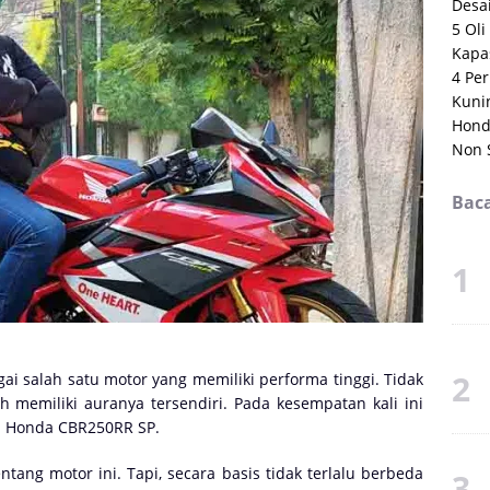
Desai
5 Ol
Kapas
4 Per
Kuni
Hond
Non 
Baca
gai salah satu motor yang memiliki performa tinggi. Tidak
h memiliki auranya tersendiri. Pada kesempatan kali ini
n Honda CBR250RR SP.
ang motor ini. Tapi, secara basis tidak terlalu berbeda