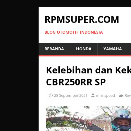
RPMSUPER.COM
BLOG OTOMOTIF INDONESIA
BERANDA
HONDA
YAMAHA
Kelebihan dan Ke
CBR250RR SP
28 September 2021
mrmspeed
Rev