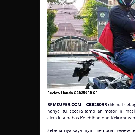
Review Honda CBR250RR SP
RPMSUPER.COM – CBR250RR
dikenal seba
hanya itu, secara tampilan motor ini masi
akan kita bahas Kelebihan dan Kekuranga
Sebenarnya saya ingin membuat review tent