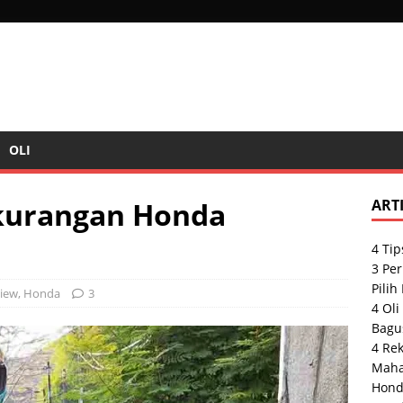
OLI
kurangan Honda
ART
4 Tip
3 Pe
Pilih
iew
,
Honda
3
4 Oli
Bagu
4 Re
Maha
Hond