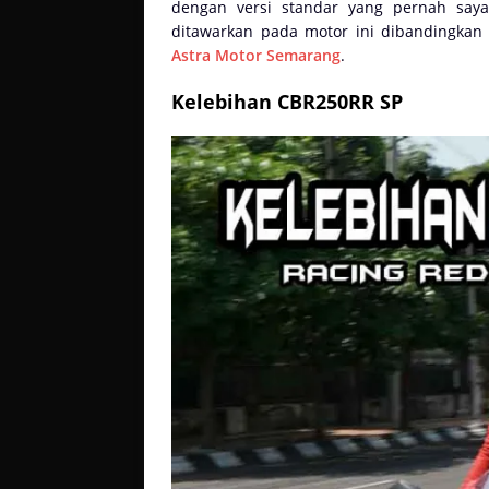
dengan versi standar yang pernah say
ditawarkan pada motor ini dibandingkan 
Astra Motor Semarang
.
Kelebihan CBR250RR SP