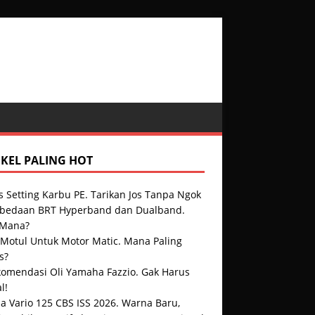
IKEL PALING HOT
s Setting Karbu PE. Tarikan Jos Tanpa Ngok
rbedaan BRT Hyperband dan Dualband.
 Mana?
 Motul Untuk Motor Matic. Mana Paling
s?
komendasi Oli Yamaha Fazzio. Gak Harus
l!
a Vario 125 CBS ISS 2026. Warna Baru,