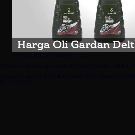
Berapa Harga Oli Gardan Deltalube?
Setelah mengetahui apa saja Kelebihan Oli Gardan Deltalube M
Sayangnya saat artikel ini ditulis, belum dirilis Harga Oli Ga
belum tersedia.