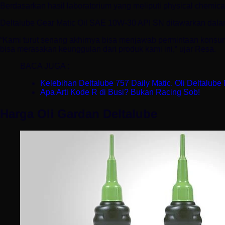
Berdasarkan hasil laboratorium yang meliputi physical chemica
Deltalube Gear Matic Oil SAE 10W-30 API SN ditawarkan dal
“Kami turut senang akhirnya bisa menjawab permintaan konsu
bisa merasakan keunggulan dari produk kami ini,” ujar Resa.
BACA JUGA :
Kelebihan Deltalube 757 Daily Matic. Oli Deltalube 
Apa Arti Kode R di Busi? Bukan Racing Sob!
Harga Oli Gardan Deltalube