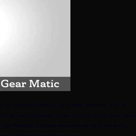
c Oil. Oli gardan Deltalube ini memiliki rating SAE 10W-30.
atic ini, akan melengkapi produk oli mesin khusus matic yang 
i gear Deltalube di Shopee bisa langsung klik di bawah ini ya.