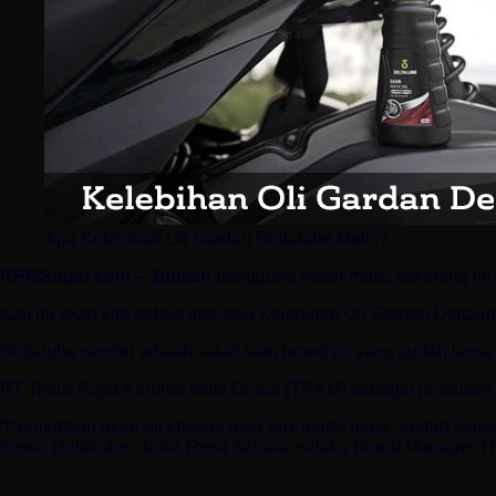
Apa Kelebihan Oli Gardan Deltalube Matic?
RPMSuper.com – Jumlah
pengguna motor matic sekarang ini
Kali ini akan kita bahas apa saja Kelebihan Oli Gardan Deltalu
Deltalube sendiri adalah salah satu brand oli yang sudah lama 
PT Timur Raya Karunia Multi Group (TRKM) sebagai produsen 
“Permintaan akan oli khusus gear box motor matic, sudah sanga
mesin Deltalube,” buka Resa Azhara, selaku Brand Manager 