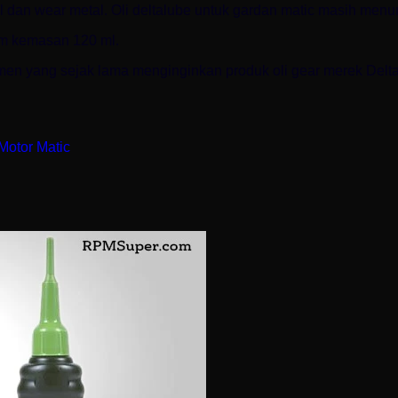
l dan wear metal. Oli deltalube untuk gardan matic masih menu
am kemasan 120 ml.
men yang sejak lama menginginkan produk oli gear merek Del
Motor Matic