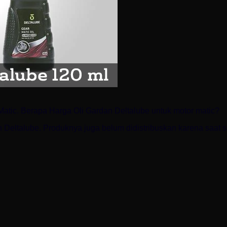
atic. Berapa Harga Oli Gardan Deltalube untuk motor matic?
rdan Deltalube. Produknya juga belum didistribuskan karena saat