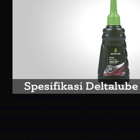
Spesifikasi Deltalube Gear Matic
Oli Deltabube untuk gardan ini diberi nama Deltalube Gear Mati
Kemudian juga memiliki rating API SN. Oli khusus gear motor m
Untuk warna oli gardan Deltalube ini adalah merah. Link beli ol