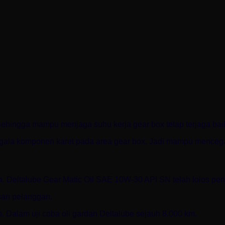
l. Sehingga mampu menjaga suhu kerja gear box tetap terjaga bai
gala komponen karet pada area gear box. Jadi mampu mencega
a. Deltalube Gear Matic Oil SAE 10W-30 API SN telah lolos pen
san pelanggan.
Dalam uji coba oli gardan Deltalube sejauh 8.000 km.