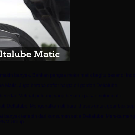
 makin banyak. Bahkan pangsa motor matik begitu besar di Indo
be Matic. Juga berapa daftar harga oli gardan Deltalube.
beredar. Melihat peluang yang besar di pasar motor matic.
oli Deltalube. Mengenalkan oli baru khusus untuk gear box s
t banyak terlebih dari konsumen setia Deltalube. Mereka mengi
TRKM Group.