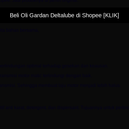
pee. Jadi produknya di jamin original.
Beli Oli Gardan Deltalube di Shopee [KLIK]
kita bahas bersama,
perlindungan optimal terhadap gesekan dan keausan.
ansmisi motor matic terlindungi dengan baik.
transmisi. Sehingga membuat laju motor menjadi lebih halus.
tif anti karat, detergent, dan dispersant. Tujuannya untuk per