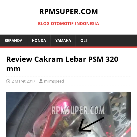
RPMSUPER.COM
BLOG OTOMOTIF INDONESIA
BERANDA
HONDA
YAMAHA
OLI
Review Cakram Lebar PSM 320
mm
2 Maret 2017
mrmspeed