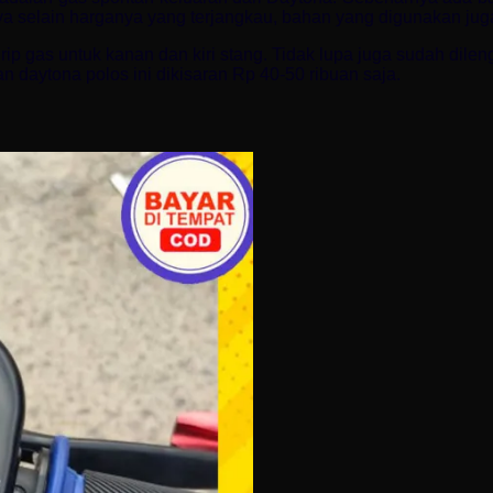
 selain harganya yang terjangkau, bahan yang digunakan juga 
rip gas untuk kanan dan kiri stang. Tidak lupa juga sudah dil
n daytona polos ini dikisaran Rp 40-50 ribuan saja.