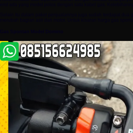
end ada yang model polos dengan satu kabel gas. Kelebihannya
Selain itu dalam paket penjualannya juga sudah terdapat dua g
merubah bagian asli dari motor. Untuk kisaran harga gas sponta
Gas Spontan Model Domino