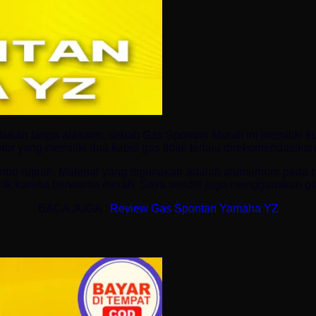
 Bukan tanpa alasann, sebab Gas Spontan Murah ini memiliki ku
r yang memiliki dua kabel gas tidak terlalu direkomendasikan.
0 ribu rupiah. Material yang digunakan adalah alumunium pa
unik karena berwarna merah. Saya sendiri juga menggunakan ga
BACA JUGA :
Review Gas Spontan Yamaha YZ