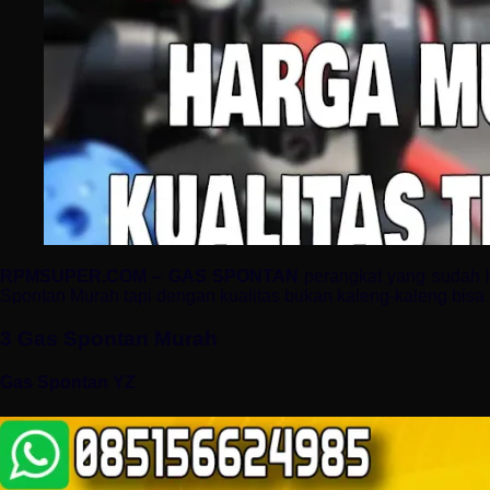
RPMSUPER.COM – GAS SPONTAN
perangkat yang sudah l
Spontan Murah tapi dengan kualitas bukan kaleng-kaleng bisa 
3 Gas Spontan Murah
Gas Spontan YZ