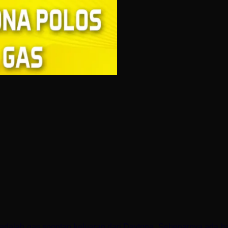
alah gas spontan keluaran dari Daytona. Sebenarnya ada ban