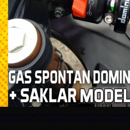
Rekomendasi Gas Spontan Murah yang terakhir jatuh pada gas
asli dari domino. Jika sobat tidak mau ada logo Dominonya bi