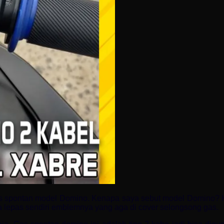
 spontan model Domino. Kenapa saya sebut model Domino? Kare
sa lepas sendiri emblemnya yang aga di cover selongsong gas.