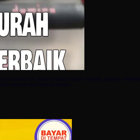
ama beredar di pasaran tetapi masih menjadi favorite modifik
lihat rekomendasi dari rpmsuper.