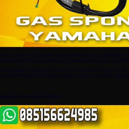
Gas spontan ini sangatlah populer dan paling laris dipasaran.
Sebenarnya bisa digunakan pada semua motor, tetapi untuk moto
Harga pasaran dari Gas Spontan YZ ini ada dikisaran 50 – 6
bahan plastik untuk slongsong gasnya. Lalu tali gasnya agak 
Gas Spontan Daytona Polos