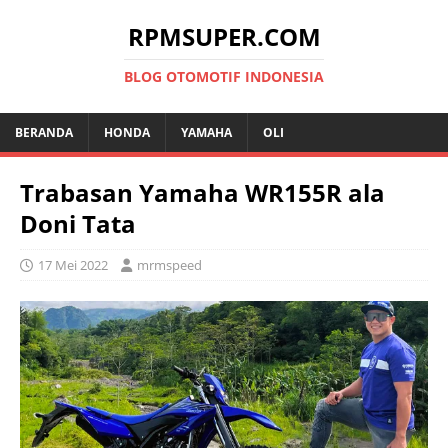
RPMSUPER.COM
BLOG OTOMOTIF INDONESIA
BERANDA
HONDA
YAMAHA
OLI
Trabasan Yamaha WR155R ala
Doni Tata
17 Mei 2022
mrmspeed