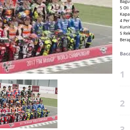
Bagu
5 Ol
Kapas
4 Per
Kuni
5 Rek
Bera
Baca