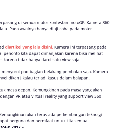
terpasang di semua motor kontestan motoGP. Kamera 360
lalu. Pada awalnya hanya diuji coba pada motor
yad
diartikel yang lalu disini.
Kamera ini terpasang pada
i penonto kita dapat dimanjakan karena bisa melihat
s karena tidak hanya daroi satu view saja.
 menyorot pad bagian belakang pembalap saja. Kamera
nyelidikan jikalau terjadi kasus dalam balapan.
untuk masa depan. Kemungkinan pada masa yang akan
engan VR atau virtual reality yang support view 360
7. Kemungkinan akan terus ada perkembangan teknolgi
ga dapat berguna dan bermfaat untuk kita semua
toGP 2017 –