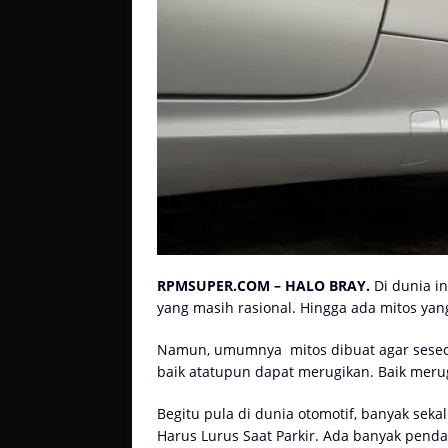
RPMSUPER.COM – HALO BRAY.
Di dunia i
yang masih rasional. Hingga ada mitos yan
Namun, umumnya
mitos dibuat agar seseo
baik atatupun dapat merugikan. Baik merug
Begitu pula di dunia otomotif, banyak seka
Harus Lurus Saat Parkir. Ada banyak penda