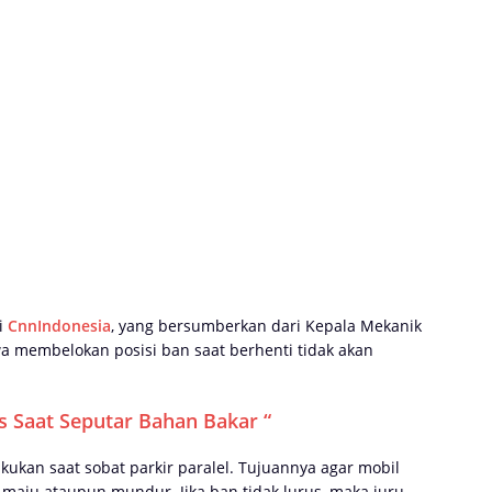
i
CnnIndonesia
, yang bersumberkan dari Kepala Mekanik
a membelokan posisi ban saat berhenti tidak akan
os Saat Seputar Bahan Bakar “
kukan saat sobat parkir paralel. Tujuannya agar mobil
aju ataupun mundur. Jika ban tidak lurus, maka juru