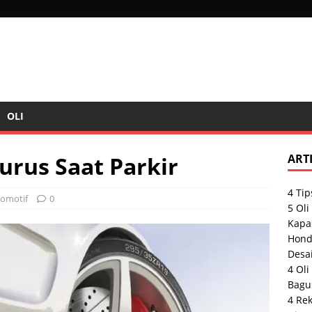
OLI
urus Saat Parkir
ART
4 Tip
tomotif
0
5 Ol
Kapas
Hond
Desai
4 Oli
Bagu
4 Re