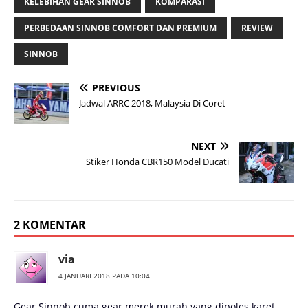
KELEBIHAN GEAR SINNOB
KOMPARASI
PERBEDAAN SINNOB COMFORT DAN PREMIUM
REVIEW
SINNOB
PREVIOUS
Jadwal ARRC 2018, Malaysia Di Coret
NEXT
Stiker Honda CBR150 Model Ducati
2 KOMENTAR
via
4 JANUARI 2018 PADA 10:04
Gear Sinnob cuma gear merek murah yang dipoles karet