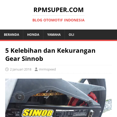
RPMSUPER.COM
BLOG OTOMOTIF INDONESIA
BERANDA
HONDA
YAMAHA
OLI
5 Kelebihan dan Kekurangan
Gear Sinnob
2 Januari 2018
mrmspeed