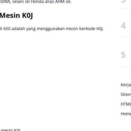
 650ML selain oli Honda alias AHM oil.
Mesin K0J
li 650 adalah yang menggunakan mesin berkode K0J.
Kerj
Site
HTML
Hom
 mesin K0J