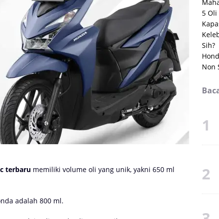
Maha
5 Ol
Kapas
Kele
Sih?
Hond
Non 
Baca
c terbaru
memiliki volume oli yang unik, yakni 650 ml
nda adalah 800 ml.