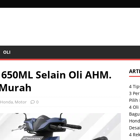
OLI
c 650ML Selain Oli AHM.
ART
 Murah
4 Tip
3 Pe
Pilih
Honda
,
Motor
0
4 Oli
Bagu
Hond
Desai
4 Re