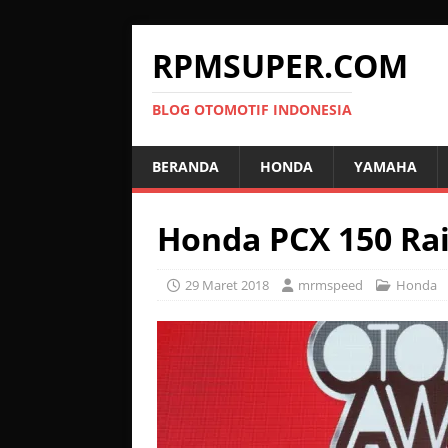
RPMSUPER.COM
BLOG OTOMOTIF INDONESIA
BERANDA
HONDA
YAMAHA
Honda PCX 150 Rai
29 Maret 2018
mrmspeed
Honda