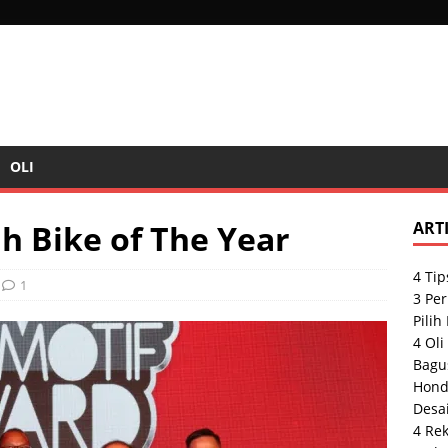
OLI
h Bike of The Year
ART
4 Tip
1
3 Pe
Pilih
4 Oli
Bagu
Hond
Desai
4 Re