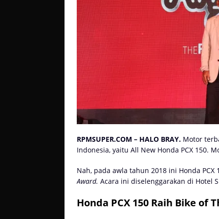
RPMSUPER.COM – HALO BRAY.
Motor terb
Indonesia, yaitu All New Honda PCX 150. Mot
Nah, pada awla tahun 2018 ini
Honda PCX 
Award.
Acara ini diselenggarakan di Hotel S
Honda PCX 150 Raih Bike of T