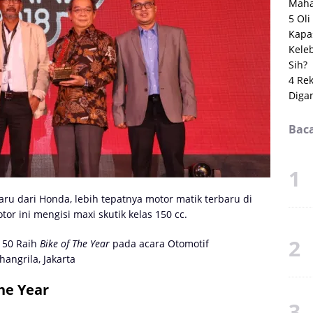
Maha
5 Ol
Kapas
Kele
Sih?
4 Re
Digan
Baca
aru dari Honda, lebih tepatnya motor matik terbaru di
or ini mengisi maxi skutik kelas 150 cc.
150 Raih
Bike of The Year
pada acara Otomotif
hangrila, Jakarta
he Year