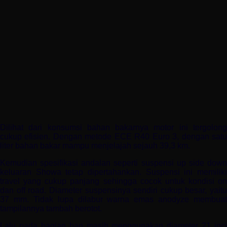
Dilihat dari konsumsi bahan bakarnya motor ini tergolong
cukup efisien. Dengan metode ECE R40 Euro 3, dengan satu
liter bahan bakar mampu menjelajah sejauh 39,3 km.
Kemudian spesifikasi andalan seperti suspensi up side down
keluaran Showa tetap dipertahankan. Suspensi ini memiliki
travel yang cukup panjang sehingga cocok untuk kondisi on
dan off road. Diameter suspensinya sendiri cukup besar, yaitu
37 mm. Tidak lupa dilabur warna emas anodyze membuat
tampilannya tambah berotot.
Lalu pada bagian ban masih menggunakan diameter 21 inci