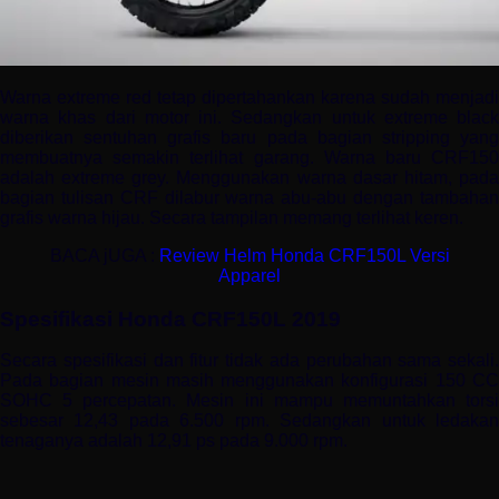
Warna extreme red tetap dipertahankan karena sudah menjadi
warna khas dari motor ini. Sedangkan untuk extreme black
diberikan sentuhan grafis baru pada bagian stripping yang
membuatnya semakin terlihat garang. Warna baru CRF150
adalah extreme grey. Menggunakan warna dasar hitam, pada
bagian tulisan CRF dilabur warna abu-abu dengan tambahan
grafis warna hijau. Secara tampilan memang terlihat keren.
BACA jUGA :
Review Helm Honda CRF150L Versi
Apparel
Spesifikasi Honda CRF150L 2019
Secara spesifikasi dan fitur tidak ada perubahan sama sekali.
Pada bagian mesin masih menggunakan konfigurasi 150 CC
SOHC 5 percepatan. Mesin ini mampu memuntahkan torsi
sebesar 12,43 pada 6.500 rpm. Sedangkan untuk ledakan
tenaganya adalah 12,91 ps pada 9.000 rpm.