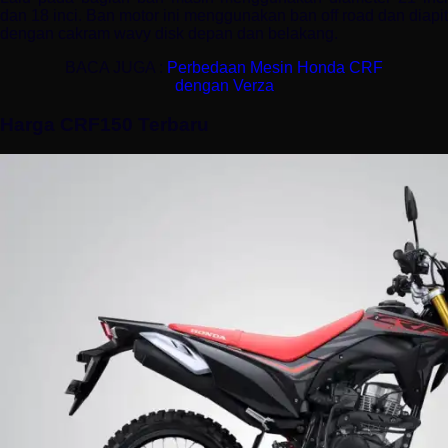
dan 18 inci. Ban motor ini menggunakan ban off road dan diapit
dengan cakram wavy disk depan dan belakang.
BACA JUGA :
Perbedaan Mesin Honda CRF
dengan Verza
Harga CRF150 Terbaru