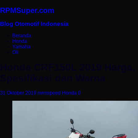
RPMSuper.com
Blog Otomotif Indonesia
Beranda
Honda
Yamaha
Oli
Honda CRF150L 2019 Harga,
Spesifikasi dan Warna
31 Oktober 2019
mrmspeed
Honda
0