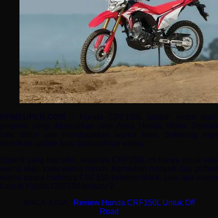
RPMSUPER.COM –
Honda CRF150L adalah motor dual-
purpose yang dikeluarkan oleh Astra Honda Motor. Setelah
satu tahun lalu mendapatkan warna baru. Sekarang juga
diberikan update baru pada pilihan warna.
Seperti yang kita tahu, awalnya CRF150L ini hanya dijual satu
warna saja, yaitu warna merah. Kemudian menjadi dua pilihan
warna pasca hadirnya CRF150 extreme black. Lalu apa warna
baru di Honda CRF150 terbaru ?
BACA JUGA :
Review Honda CRF150L Untuk Off
Road