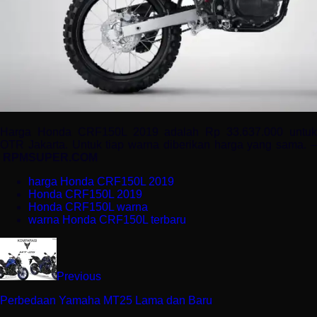
Harga Honda CRF150L 2019 adalah Rp 33.637.000 untuk
OTR Jakarta. Untuk tiap warna diberikan harga yang sama. –
RPMSUPER.COM
harga Honda CRF150L 2019
Honda CRF150L 2019
Honda CRF150L warna
warna Honda CRF150L terbaru
Previous
Perbedaan Yamaha MT25 Lama dan Baru