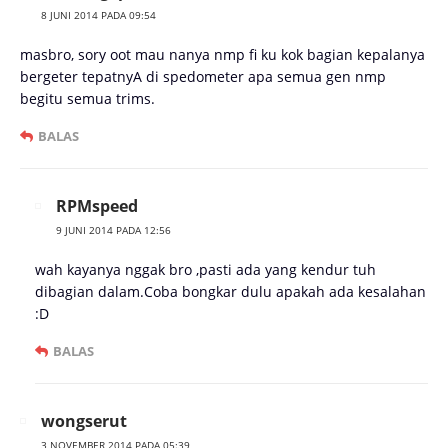
8 JUNI 2014 PADA 09:54
masbro, sory oot mau nanya nmp fi ku kok bagian kepalanya
bergeter tepatnyA di spedometer apa semua gen nmp
begitu semua trims.
BALAS
RPMspeed
9 JUNI 2014 PADA 12:56
wah kayanya nggak bro ,pasti ada yang kendur tuh
dibagian dalam.Coba bongkar dulu apakah ada kesalahan
:D
BALAS
wongserut
3 NOVEMBER 2014 PADA 05:39