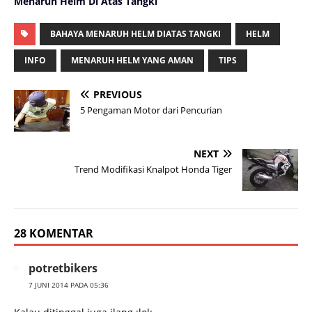
Menaruh Helm Di Atas Tangki
BAHAYA MENARUH HELM DIATAS TANGKI
HELM
INFO
MENARUH HELM YANG AMAN
TIPS
PREVIOUS
5 Pengaman Motor dari Pencurian
NEXT
Trend Modifikasi Knalpot Honda Tiger
28 KOMENTAR
potretbikers
7 JUNI 2014 PADA 05:36