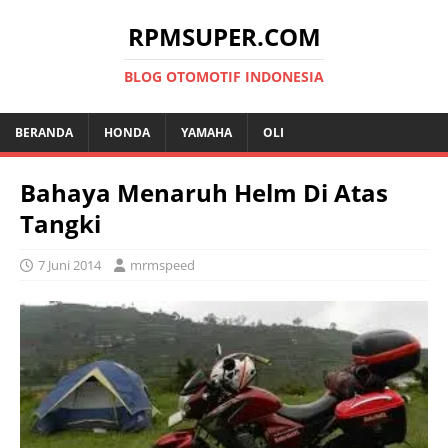
RPMSUPER.COM
BLOG OTOMOTIF INDONESIA
BERANDA
HONDA
YAMAHA
OLI
Bahaya Menaruh Helm Di Atas
Tangki
7 Juni 2014
mrmspeed