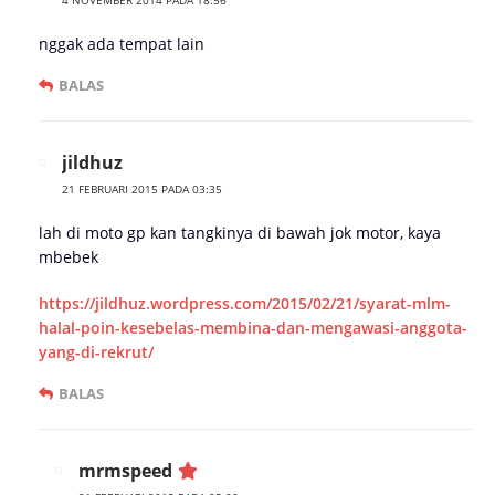
4 NOVEMBER 2014 PADA 18:56
nggak ada tempat lain
BALAS
jildhuz
21 FEBRUARI 2015 PADA 03:35
lah di moto gp kan tangkinya di bawah jok motor, kaya
mbebek
https://jildhuz.wordpress.com/2015/02/21/syarat-mlm-
halal-poin-kesebelas-membina-dan-mengawasi-anggota-
yang-di-rekrut/
BALAS
mrmspeed