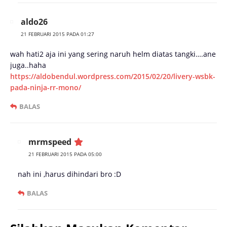
aldo26
21 FEBRUARI 2015 PADA 01:27
wah hati2 aja ini yang sering naruh helm diatas tangki….ane
juga..haha
https://aldobendul.wordpress.com/2015/02/20/livery-wsbk-
pada-ninja-rr-mono/
BALAS
mrmspeed
21 FEBRUARI 2015 PADA 05:00
nah ini ,harus dihindari bro :D
BALAS