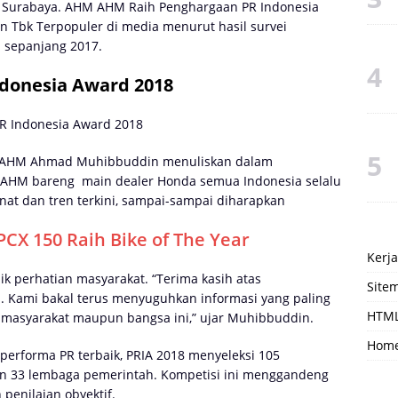
i Surabaya. AHM AHM Raih Penghargaan PR Indonesia
 Tbk Terpopuler di media menurut hasil survei
a sepanjang 2017.
donesia Award 2018
n AHM Ahmad Muhibbuddin menuliskan dalam
 AHM bareng main dealer Honda semua Indonesia selalu
at dan tren terkini, sampai-sampai diharapkan
CX 150 Raih Bike of The Year
Kerj
ik perhatian masyarakat. “Terima kasih atas
Site
. Kami bakal terus menyuguhkan informasi yang paling
HTML
* masyarakat maupun bangsa ini,” ujar Muhibbuddin.
Hom
rforma PR terbaik, PRIA 2018 menyeleksi 105
 dan 33 lembaga pemerintah. Kompetisi ini menggandeng
penilaian obyektif.