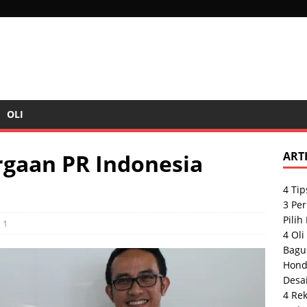
OLI
gaan PR Indonesia
ART
4 Tip
3 Pe
Pilih
1
4 Oli
Bagu
Hond
Desai
4 Re