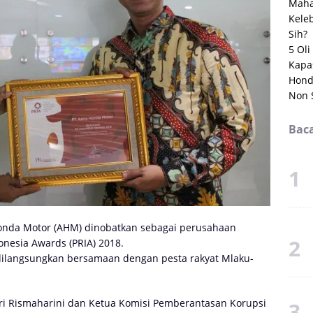
Maha
Kele
Sih?
5 Ol
Kapas
Hond
Non 
Baca
onda Motor (AHM) dinobatkan sebagai perusahaan
onesia Awards (PRIA) 2018.
ilangsungkan bersamaan dengan pesta rakyat Mlaku-
ri Rismaharini dan Ketua Komisi Pemberantasan Korupsi