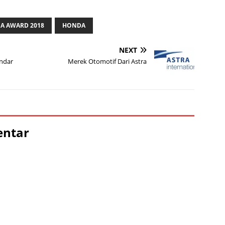
A AWARD 2018
HONDA
NEXT
andar
Merek Otomotif Dari Astra
entar