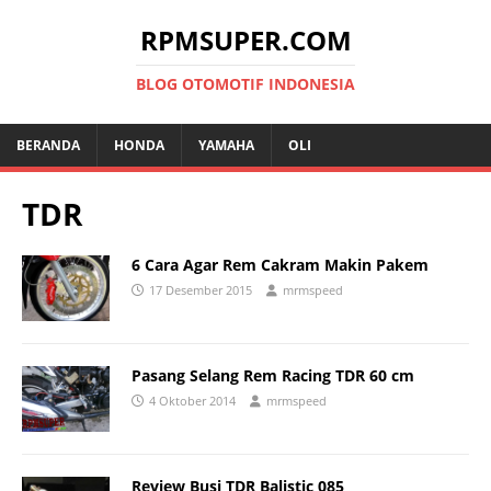
RPMSUPER.COM
BLOG OTOMOTIF INDONESIA
BERANDA
HONDA
YAMAHA
OLI
TDR
6 Cara Agar Rem Cakram Makin Pakem
17 Desember 2015
mrmspeed
Pasang Selang Rem Racing TDR 60 cm
4 Oktober 2014
mrmspeed
Review Busi TDR Balistic 085