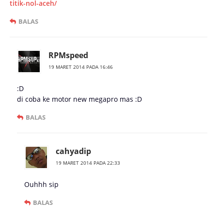
titik-nol-aceh/
BALAS
RPMspeed
19 MARET 2014 PADA 16:46
:D
di coba ke motor new megapro mas :D
BALAS
cahyadip
19 MARET 2014 PADA 22:33
Ouhhh sip
BALAS