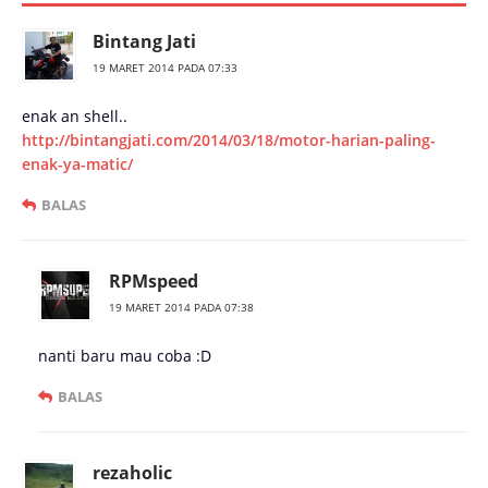
Bintang Jati
19 MARET 2014 PADA 07:33
enak an shell..
http://bintangjati.com/2014/03/18/motor-harian-paling-
enak-ya-matic/
BALAS
RPMspeed
19 MARET 2014 PADA 07:38
nanti baru mau coba :D
BALAS
rezaholic