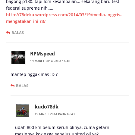
bagong p180. tapi lom kesampaian… sekarang baru test
federal supreme nih…..
http://78deka.wordpress.com/2014/03/19/media-inggris-
mengatakan-ini-r3/
BALAS
RPMspeed
19 MARET 2014 PADA 16:40
mantep nggak mas :D ?
BALAS
kudo78dk
19 MARET 2014 PADA 16:43
udah 800 km belum keruh olinya, cuma getarn
mesinnya kok ngga sehalus united oil ya?