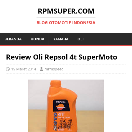
RPMSUPER.COM
BLOG OTOMOTIF INDONESIA
BERANDA
HONDA
YAMAHA
OLI
Review Oli Repsol 4t SuperMoto
19 Maret 2014
mrmspeed