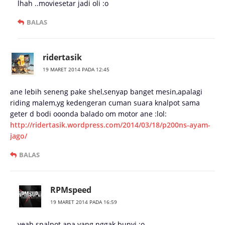
lhah ..moviesetar jadi oli :o
BALAS
ridertasik
19 MARET 2014 PADA 12:45
ane lebih seneng pake shel,senyap banget mesin,apalagi
riding malem,yg kedengeran cuman suara knalpot sama
geter d bodi ooonda balado om motor ane :lol:
http://ridertasik.wordpress.com/2014/03/18/p200ns-ayam-
jago/
BALAS
RPMspeed
19 MARET 2014 PADA 16:59
yeah snalpot apa yang nggak bunyi :o