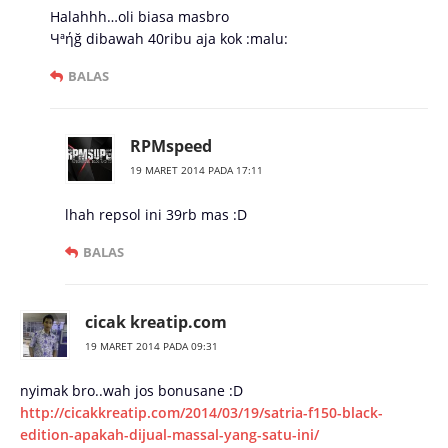
Halahhh…oli biasa masbro
Чªήğ dibawah 40ribu aja kok :malu:
BALAS
RPMspeed
19 MARET 2014 PADA 17:11
lhah repsol ini 39rb mas :D
BALAS
cicak kreatip.com
19 MARET 2014 PADA 09:31
nyimak bro..wah jos bonusane :D
http://cicakkreatip.com/2014/03/19/satria-f150-black-
edition-apakah-dijual-massal-yang-satu-ini/