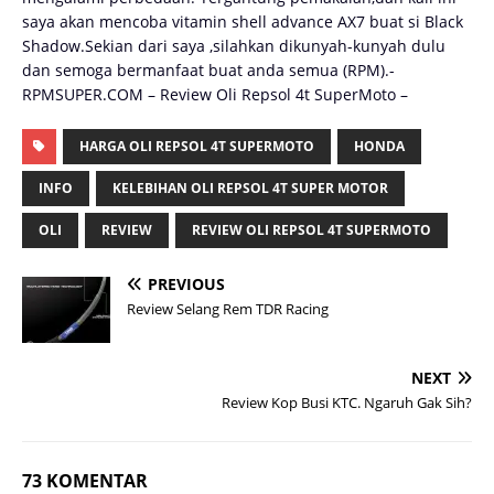
saya akan mencoba vitamin shell advance AX7 buat si Black
Shadow.Sekian dari saya ,silahkan dikunyah-kunyah dulu
dan semoga bermanfaat buat anda semua (RPM).-
RPMSUPER.COM – Review Oli Repsol 4t SuperMoto –
HARGA OLI REPSOL 4T SUPERMOTO
HONDA
INFO
KELEBIHAN OLI REPSOL 4T SUPER MOTOR
OLI
REVIEW
REVIEW OLI REPSOL 4T SUPERMOTO
PREVIOUS
Review Selang Rem TDR Racing
NEXT
Review Kop Busi KTC. Ngaruh Gak Sih?
73 KOMENTAR