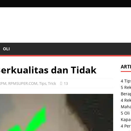
OLI
erkualitas dan Tidak
ART
4 Tip
RPM
,
RPMSUPER.COM
,
Tips
,
Trick
13
5 Rek
Bera
4 Re
Maha
5 Ol
Kapas
4 Per