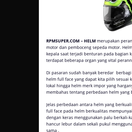
RPMSUPER.COM – HELM
merupakan peran
motor dan pemboceng sepeda motor. Helm
kepala saat terjadi benturan pada bagian k
terdapat beberapa organ yang vital peran
Di pasaran sudah banyak beredar
berbagi 
helm full face yang dapat kita pilih sesu
lokal hingga helm merk impor yang hargany
membahas tentang perbedaan helm yang be
Jelas perbedaan antara helm yang berkual
full face pada helm berkualitas mempunya
dengan keras menggunakan palu berkali-ka
hancur lebur dalam sekali pukul menggun
sama .