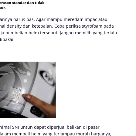
erasan standar dan tidak
suk
alannya harus pas. Agar mampu meredam impac atau
al density dan ketebalan. Coba periksa styrofoam pada
aja pembelian helm tersebut. Jangan memilih yang terlalu
ipakai.
nimal SNI untun dapat diperjual belikan di pasar
ti dalam membeli helm yang terlampau murah harganya,