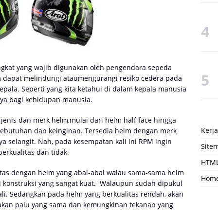
gkat yang wajib digunakan oleh pengendara sepeda
 dapat melindungi ataumengurangi resiko cedera pada
epala. Seperti yang kita ketahui di dalam kepala manusia
nya bagi kehidupan manusia.
jenis dan merk helm,mulai dari helm half face hingga
Kerj
ai kebutuhan dan keinginan. Tersedia helm dengan merk
a selangit. Nah, pada kesempatan kali ini RPM ingin
Site
rkualitas dan tidak.
HTML
itas dengan helm yang abal-abal walau sama-sama helm
Hom
i konstruksi yang sangat kuat. Walaupun sudah dipukul
li. Sedangkan pada helm yang berkualitas rendah, akan
akan palu yang sama dan kemungkinan tekanan yang