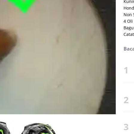
Kuni
Hond
Non 
4 Oli
Bagu
Cata
Baca