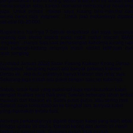
pengintalasian klason keong denso waterproof ini adalah saat
memasangkan relay, karena memaksa membongkar headlamp
juga. Untuk proses intalasi saya kurang tahu-menahu dan
terima beres saja :mrgreen: . Untuk jasa mekaniknya dipatok
sebesar Rp 20.000.
Bagaimana hasilnya ? Sesuai ekspektasi dari saya, suaranya
nyaring dan stereo seperti pada mobil mahal macam BMW
:mrgreen: . Hanya saja saat pemasangan kabelnya kurang rapi
dan kadangn-kadang relaynya masih sedikit kelihatan dari
arah samping.
[Updated Januari 2022] Saran Pasang Klakson Keong Denso
Waterproof. Sekarang sudah ada banyak paketan klakson
Denso ini. Jika dulu paketnya hanya klakson dan relay saja.
Sekarang juga sudah ada paket dengan satu set kabelnya.
Sebab, untuk hasil yang maksimal juga membutuhkan kabel
dengan kualitas yang baik pula. Setelah beberapa tahun timbul
masalah dari klakson ini. Suara putus-putus, atau sering mati.
Setelah saya konsultasikan ke bengkel lain, ternyata kabel
yang digunakan terlalu tipis.
Akhirnya perkabelannya diganti dengan kabel yang lebih tebal.
Hingga update ini ditulis, klakson keong dari denso ini masih
berfungsi sangat baik. Tentunya sudah tidak pernah