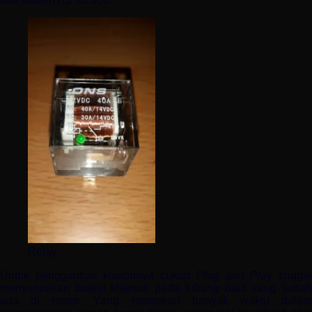
Relay
Untuk penggantian klasonnya cukup
Plug and Play
tingga
menyerusikan braket klakson pada lubang baut yang sudah
ada di motor. Yang memakan banyak waktu dalam