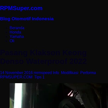
RPMSuper.com
Blog Otomotif Indonesia
Beranda
Honda
Yamaha
Oli
Pasang Klakson Keong
Denso Waterproof 2022
14 November 2016
mrmspeed
Info
,
Modifikasi
,
Performa
,
RPMSUPER.COM
,
Tips
1