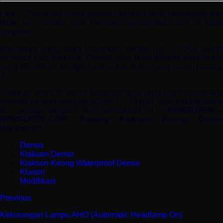
Last … Sekarang suara klakson menjadi lebih berwibawa dan
tidak lagi minder saat menyapa pengendara lain di jalan
:mrgreen: .
otal biaya yang saya keluarkan sekitar Rp 175.000 sudah
termasuk jasa mekanik. Overall saya puas dengan hasil suara
yang dihasilkan. Mungkin ada sobat di sini yang sudah pasang
?
Silahkan share di kolom komentar atau yang ingin memasang
semoga ini bisa menjadi acuan :D . Sekian saya mohon undur
diri semoga berguna dan bermanfaat :D
– RPMSUPER –
RPMSUPER.COM -Pasang Klakson Keong Denso
Waterproof
Denso
Klakson Denso
Klakson Keong Waterproof Denso
Klason
Modifikasi
Previous
Kekurangan Lampu AHO (Automatic Headlamp On)