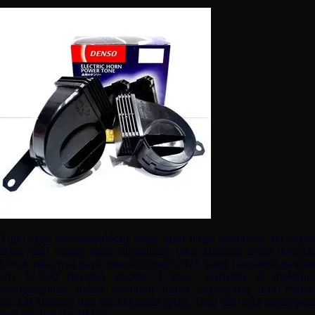
Yup, saya menambahkan relay agar tidak membuat aki cepat
tekor dan suara yang dihasilkan oleh klakson tetap terjaga.
Untuk relaynya saya memilih merk ONS yang harganya sekitar
Rp 15.000 dengan socket 4 kaki. Ternyata si mekanik
menyarankan untuk membeli kabel sepanjang dua meter,
socket klakson dan socket pada relay. Total dari tiga perangkat
tadi adalah Rp 10.000.