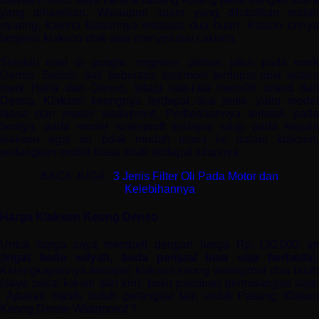
yang dihasilkan. Walaupun suara yang dihasilkan sudah
nyaring, karena klasonnya terdapat dua buah. Klason orinya
berjenis klakson disk atau menyerupai cakram.
Setelah riset di google :mrgreen: pilihan jatuh pada merk
Denso. Sebab, dari beberapa testimoni terdapat opsi antara
merk Hella dan Denso, tetapi rata-rata memilih brand dari
Denso. Klakson keongnya terdapat dua jenis, yaitu model
biasa dan model waterproof. Perbedaannya terletak pada
bodiya, pada model waterproff terdapat tutup pada kepala
klakson agar air tidak mudah masu ke dalam klakson,
sedangkan model biasa tidak terdapat tutupnya.
BACA JUGA :
3 Jenis Filter Oli Pada Motor dan
Kelebihannya
Harga Klakson Keong Denso
Untuk harga saya membeli dengan harga Rp 130.000 an
(
ingat beda wilyah, beda penjual bisa saja berbeda
).
Kelengkapannya terdapat klakson keong waterproof dua buah
(saya pakai kanan dan kiri), buku panduan pemasangan saja.
Apakah masih butuh perangkat lain untuk Pasang Klason
Keong Denso Waterproof ?