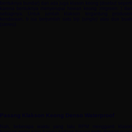
bentuknya bundar) dan ada juga klason keong (disebut seperti
karena bentuknya menyerupai hewan keong :mrgreen: ) dan
sebaginya. Untuk jumlah klakson tergantung produsen
kendaraan, b isa berjumlah satu biji (
single)
atau dua bua
(
stereo).
Pasang Klakson Keong Denso Waterproof
Nah, beberapa waktu yang lalu RPM mengganti klason
bawaan motor saya karena kadang kurang pede dengan suara