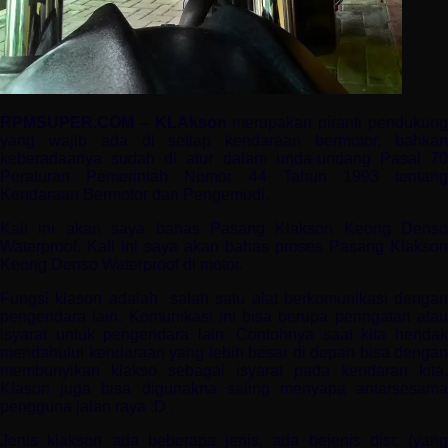
RPMSUPER.COM – KLAkson
merupakan piranti pendukun
yang wajib ada di setiap kendaraan bermotor, bahkan
keberadaanya sudah di atur dalam unda-undang Pasal 70
Peraturan Pemerintah Nomor 44 Tahun 1993 tentang
Kendaraan Bermotor dan Pengemudi.
Kali ini akan saya bahas Pasang Klakson Keong Denso
Waterproof. Kali ini saya akan bahas proses Pasang Klakson
Keong Denso Waterproof di motor.
Fungsi klason adalah
salah satu alat berkomunikasi dengan
pengendara lain. Komunikasi ini bisa berupa peringatan atau
isyarat untuk pengendara lain. Contohnya saat kita hendak
mendahului kendaraan yang lebih besar di depan bisa dengan
membunyikan klakso sebagai isyarat pada kendaran kita.
Klason juga bisa digunakna saling menyapa antarsesama
pengguna jalan raya :D .
Jenis klakson ada beberapa jenis, ada bejenis disc (yang