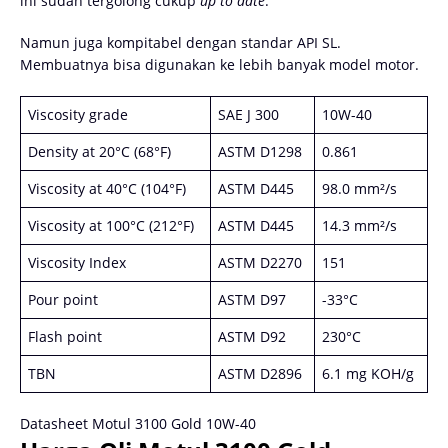
ini sudah tergolong cukup
up to date
.
Namun juga kompitabel dengan standar API SL.
Membuatnya bisa digunakan ke lebih banyak model motor.
Viscosity grade
SAE J 300
10W-40
Density at 20°C (68°F)
ASTM D1298
0.861
Viscosity at 40°C (104°F)
ASTM D445
98.0 mm²/s
Viscosity at 100°C (212°F)
ASTM D445
14.3 mm²/s
Viscosity Index
ASTM D2270
151
Pour point
ASTM D97
-33°C
Flash point
ASTM D92
230°C
TBN
ASTM D2896
6.1 mg KOH/g
Datasheet Motul 3100 Gold 10W-40