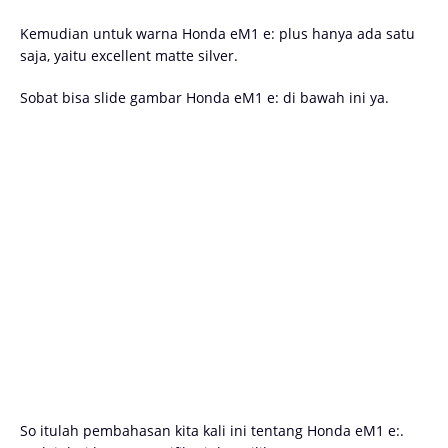
Kemudian untuk warna Honda eM1 e: plus hanya ada satu
saja, yaitu excellent matte silver.
Sobat bisa slide gambar Honda eM1 e: di bawah ini ya.
Honda eM1 e: warna hitam/ Honda eM1 e: Intelligent Matte Black
So itulah pembahasan kita kali ini tentang Honda eM1 e:.