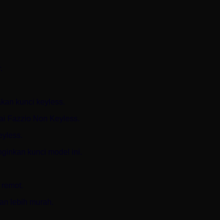
.
an kunci keyless.
ai Fazzio Non Keyless.
eyless.
inkan kunci model ini.
 remot.
kan lebih murah.