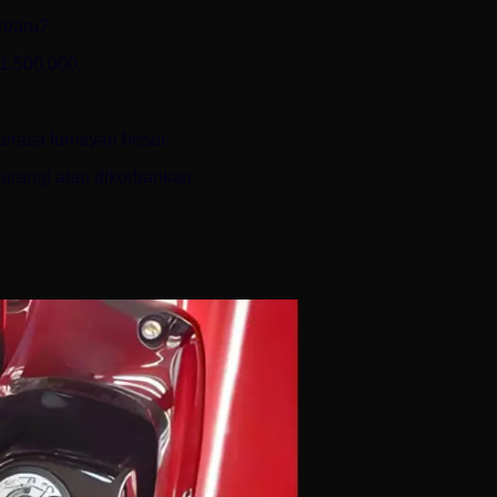
rbaru?
1.500.000.
terasa lumayan besar.
urangi atau dikorbankan.