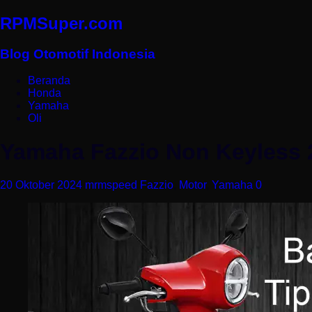
RPMSuper.com
Blog Otomotif Indonesia
Beranda
Honda
Yamaha
Oli
Yamaha Fazzio Non Keyless 2
20 Oktober 2024
mrmspeed
Fazzio
,
Motor
,
Yamaha
0