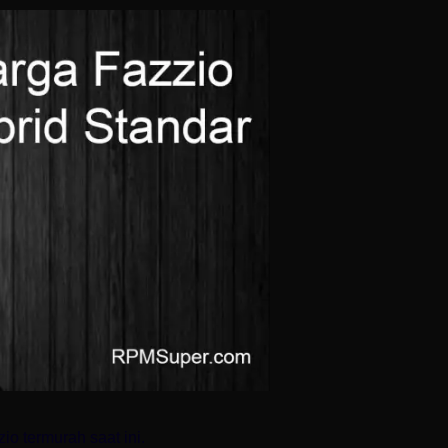
io termurah saat ini.