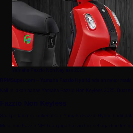
Yamaha Fazzio Non Keyless 2025
RPMSuper.com – Yamaha Fazzio Hybrid
adalah motor matic 
Kali ini akan bahas Yamaha Fazzio Non Keyless 2025. Buat soba
Fazzio Non Keyless
Saat pertama kali dikenalkan, Yamaha Fazzio Hybrid hadir dala
Mulai dari Fazzio NEO dan juga Fazzio Lux sebagai tipe terting