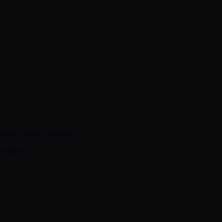
 kelas “Classy Yamaha”.
h lanjut.