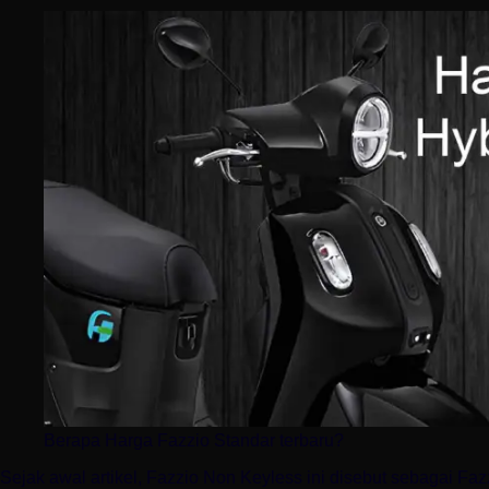
Berapa Harga Fazzio Standar terbaru?
Sejak awal artikel, Fazzio Non Keyless ini disebut sebagai Fazz