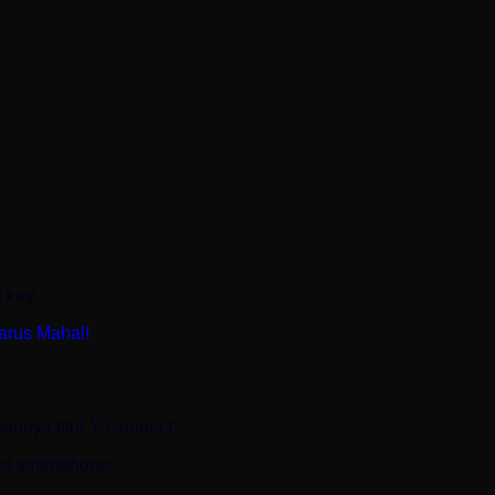
 key.
arus Mahal!
ennya fitur Y-Connect.
an
smartphone
.