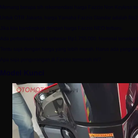
Memang berapa sih rekomendasi harga Fazzio Non Keyless te
Untuk OTR Jakarta, harga Yamaha Fazzio Standar adalah Rp2
Jika kita bandingkan dengan harga Fazzio NEO terbaru.
Ada perbedaan harga sebesar Rp1.755.000. Nominal tersebut 
Tentu saja dengan harga yang lebih murah. Harus ada yang dik
Apa saja pengurangan di Fazzio termurah ini?
Model Kunci