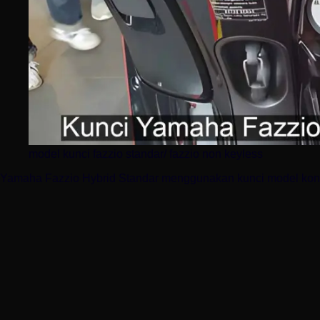
model kunci fazzio standar/ fazzio non keyless
Yamaha Fazzio Hybrid Standar menggunakan kunci model kon