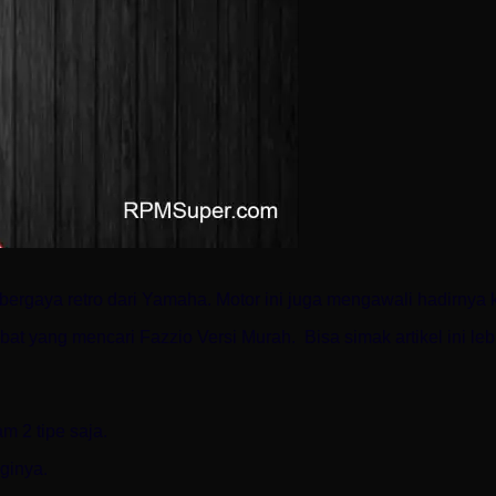
bergaya retro dari Yamaha. Motor ini juga mengawali hadirnya
t yang mencari Fazzio Versi Murah. Bisa simak artikel ini lebi
m 2 tipe saja.
ginya.