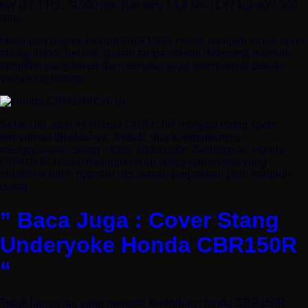
kW (17,1 PS) /9.000 rpm dan torsi 14,4 Nm (1,47 kgf.m)/7.000
rpm.
Meskipun begitu, Honda CBR150R masih menjadi motor sport
fairing 150cc terlaris. Bukan tanpa alasan. Memang memiliki
tampilan yang keren dan menurut saya mempunyai desain
yang long lasting.
Selain itu, saat ini Honda CBR150R menjadi motor sport
ternyaman dikelasnya. Sebab, dua kompetitornya
menggunakan stang model
underyoke
. Sedangkan Honda
CBR150R masih menggunakan stang
upperyoke
yang
notabene lebih nyaman digunakan perjalanan jauh maupun
dekat.
” Baca Juga : Cover Stang
Underyoke Honda CBR150R
“
Tidak hanya itu, yang menjadi kelebihan Honda CBR150R