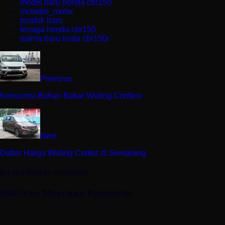
model baru honda cbr150
moladin_motor
produk baru
tenaga honda cbr150
warna baru hnda cbr150r
Previous
Konsumsi Bahan Bakar Wuling Confero
Next
Daftar Harga Wuling Cortez di Semarang
Be the first to comment
Silahkan Masukan Komentar