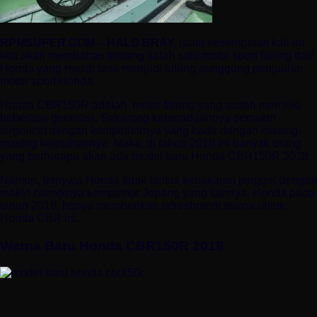
RPMSUPER.COM – HALO BRAY,
pada kesempatan kali ini
kita akan membahas tentang salah satu motor sport fairing dari
Honda yang masih bisa menjadi tulang punggung penjualan
motor sport Honda.
Honda CBR150R adalah
motor fairing yang sudah memiliki
beberapa generasi. Sekarang keberadaannya semakin
tergencet dengan kompetitornya yang hadir dengan masing-
masing kelebihannya. Maka, di tahun 2018 ini banyak orang
yang berharapa akan ada model baru Honda CBR150R 2018.
Namun, ternyata Honda tidak lantas kebakaran jenggot dengan
makin ciamiknya kompetitor Jepang yang lainnya, Honda pada
tahun 2018, hanya memberikan refreshment warna untuk
Honda CBR ini.
Warna Baru Honda CBR150R 2018