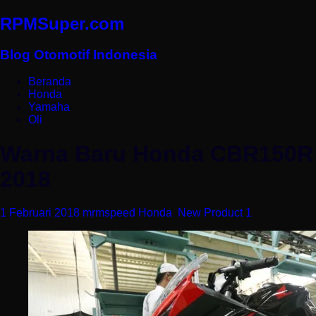
RPMSuper.com
Blog Otomotif Indonesia
Beranda
Honda
Yamaha
Oli
Warna Baru Honda CBR150R
2018
1 Februari 2018
mrmspeed
Honda
,
New Product
1