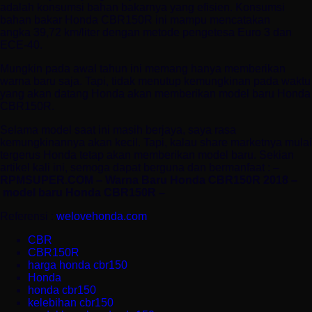
adalah konsumsi bahan bakarnya yang efisien. Konsumsi
bahan bakar Honda CBR150R ini mampu mencatakan
angka 39,72 km/liter dengan metode pengetesa Euro 3 dan
ECE-40.
Mungkin pada awal tahun ini memang hanya memberikan
warna baru saja. Tapi, tidak menutup kemungkinan pada waktu
yang akan datang Honda akan memberikan model baru Honda
CBR150R.
Selama model saat ini masih berjaya, saya rasa
kemungkinannya akan kecil. Tapi, kalau share marketnya mulai
tergerus Honda tetap akan memberikan model baru. Sekian
artikel kali ini, semoga dapat berguna dan bermanfaat :
–
RPMSUPER.COM – Warna Baru Honda CBR150R 2018 –
model baru Honda CBR150R –
Referensi :
welovehonda.com
CBR
CBR150R
harga honda cbr150
Honda
honda cbr150
kelebihan cbr150