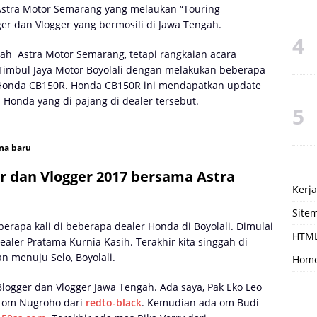
 Astra Motor Semarang yang melaukan “Touring
r dan Vlogger yang bermosili di Jawa Tengah.
lah
Astra Motor Semarang, tetapi rangkaian acara
er Timbul Jaya Motor Boyolali dengan melakukan beberapa
 Honda CB150R. Honda CB150R ini mendapatkan update
i Honda yang di pajang di dealer tersebut.
na baru
 dan Vlogger 2017 bersama Astra
Kerj
Site
erapa kali di beberapa dealer Honda di Boyolali. Dimulai
HTML
ealer Pratama Kurnia Kasih. Terakhir kita singgah di
an menuju Selo, Boyolali.
Hom
 Blogger dan Vlogger Jawa Tengah. Ada saya, Pak Eko Leo
a om Nugroho dari
redto-black
. Kemudian ada om Budi