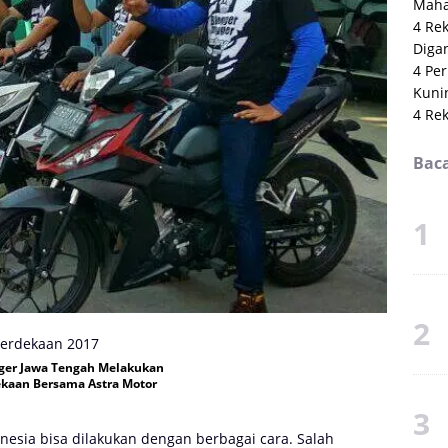
Maha
4 Re
Digan
4 Per
Kuni
4 Re
Baca
gger Jawa Tengah Melakukan
kaan Bersama Astra Motor
nesia bisa dilakukan dengan berbagai cara. Salah