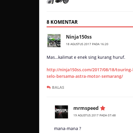
8 KOMENTAR
Ninja150ss
18 AGUSTUS 2017 PADA 16:20
Mas…kalimat e enek sing kurang huruf.
http://ninja150ss.com/2017/08/18/touring
selo-bersama-astra-motor-semarang/
BALAS
mrmspeed
19 AGUSTUS 2017 PADA 07:48
mana-mana ?