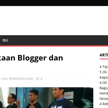
OLI
aan Blogger dan
ART
4 Tip
5 Ol
Kapas
a
,
Info
,
RPMSUPER.COM
8
4 Oli
Bagu
Hond
Desai
4 Re