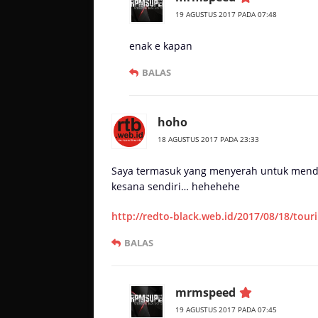
19 AGUSTUS 2017 PADA 07:48
enak e kapan
BALAS
hoho
18 AGUSTUS 2017 PADA 23:33
Saya termasuk yang menyerah untuk mendak
kesana sendiri… hehehehe
http://redto-black.web.id/2017/08/18/tou
BALAS
mrmspeed
19 AGUSTUS 2017 PADA 07:45