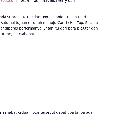
150ss.com
. Terakhir ada mas Rika Verry dari
onda Supra GTR 150 dan Honda Sonic. Tujuan touring
 satu hal tujuan dirubah menuju Gancik Hill Top. Selama
ar diperas performanya. Entah itu dari para blogger dan
ng kurang bersahabat.
rsahabat kedua motor tersebut dapat tiba tanpa ada