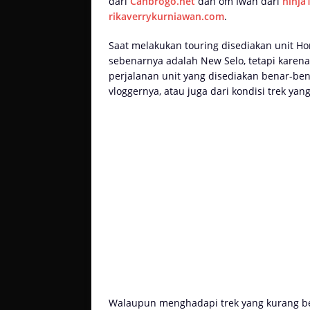
dari
Cahbrogo.net
dan om Iwan dari
ninja
rikaverrykurniawan.com
.
Saat melakukan touring disediakan unit H
sebenarnya adalah New Selo, tetapi karena
perjalanan unit yang disediakan benar-ben
vloggernya, atau juga dari kondisi trek ya
Walaupun menghadapi trek yang kurang be