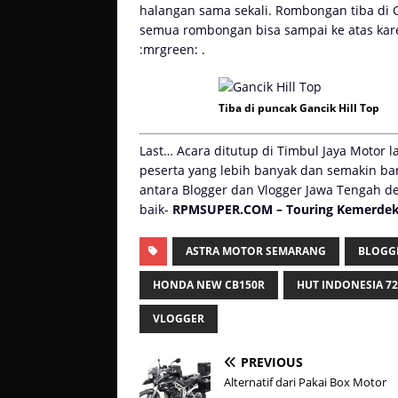
halangan sama sekali. Rombongan tiba di G
semua rombongan bisa sampai ke atas ka
:mrgreen: .
Tiba di puncak Gancik Hill Top
Last… Acara ditutup di Timbul Jaya Motor 
peserta yang lebih banyak dan semakin ba
antara Blogger dan Vlogger Jawa Tengah d
baik-
RPMSUPER.COM – Touring Kemerdeka
ASTRA MOTOR SEMARANG
BLOGG
HONDA NEW CB150R
HUT INDONESIA 72
VLOGGER
PREVIOUS
Alternatif dari Pakai Box Motor