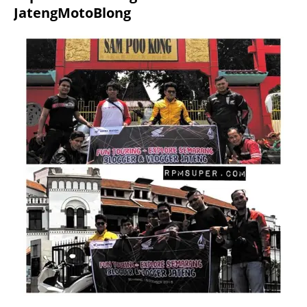
JatengMotoBlong