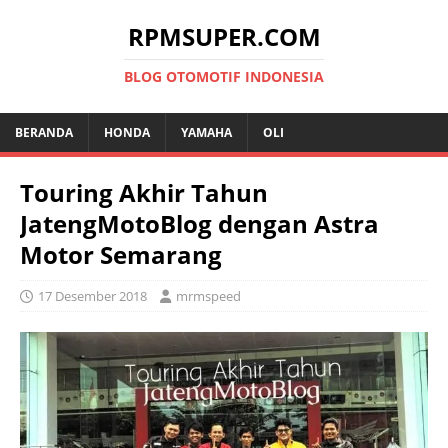
RPMSUPER.COM
BLOG OTOMOTIF INDONESIA
BERANDA
HONDA
YAMAHA
OLI
Touring Akhir Tahun
JatengMotoBlog dengan Astra
Motor Semarang
17 Desember 2018
mrmspeed