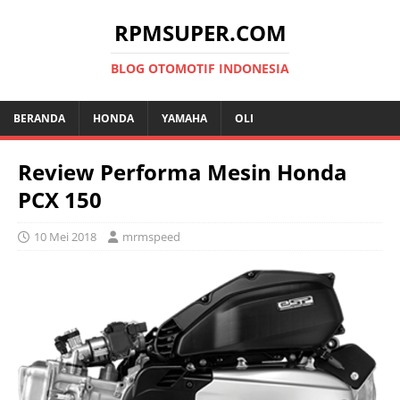
RPMSUPER.COM
BLOG OTOMOTIF INDONESIA
BERANDA
HONDA
YAMAHA
OLI
Review Performa Mesin Honda
PCX 150
10 Mei 2018
mrmspeed