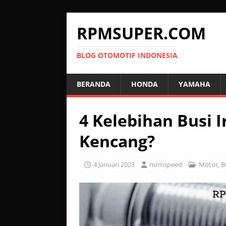
RPMSUPER.COM
BLOG OTOMOTIF INDONESIA
BERANDA
HONDA
YAMAHA
4 Kelebihan Busi 
Kencang?
4 Januari 2023
mrmspeed
Motor
,
B