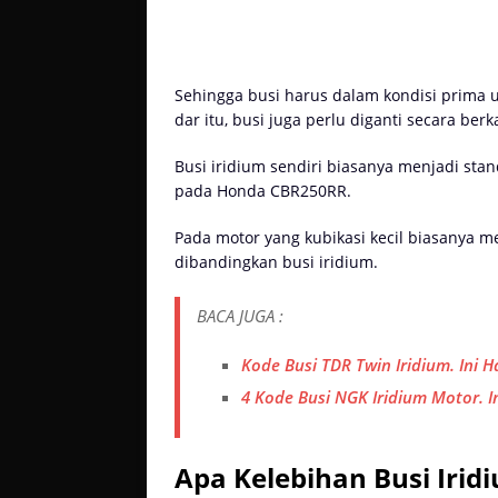
Sehingga busi harus dalam kondisi prima
dar itu, busi juga perlu diganti secara berk
Busi iridium sendiri biasanya menjadi sta
pada Honda CBR250RR.
Pada motor yang kubikasi kecil biasanya me
dibandingkan busi iridium.
BACA JUGA :
Kode Busi TDR Twin Iridium. Ini 
4 Kode Busi NGK Iridium Motor. 
Apa Kelebihan Busi Irid