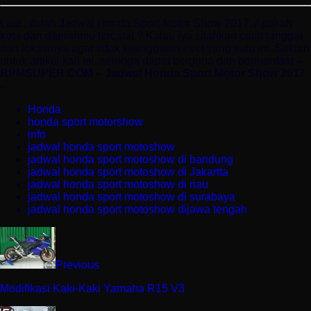
Last.. itulah Jadwal Honda Sport Motor Show 2017. Apakah
kota dan daerahmu tercatat ? Kalau iya silahkan catat tanggal
dan lokasinya agar tidak ketinggalan evet yang satu ini. Sekian
untuk artikel kali ini, semoga dapat berguna dan bermanfaat
–
RPMSUPER.COM – Jadwal Honda Sport Motor Show 2017
–
Honda
honda sport motorshow
info
jadwal honda sport motoshow
jadwal honda sport motoshow di bandung
jadwal honda sport motoshow di Jakartta
jadwal honda sport motoshow di riau
jadwal honda sport motoshow di surabaya
jadwal honda sport motoshow dijawa tengah
Previous
Modifikasi Kaki-Kaki Yamaha R15 V3