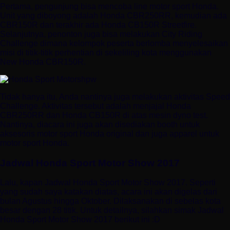
Pertama, pengunjung bisa mencoba line motor sport Honda.
Unit yang diboyong adalah Honda CBR250RR, kemudian ada
CBR150R dan terakhir ada Honda CB150R Streetfire.
Selanjutnya, penonton juga bisa melakukan City Riding
Challenge dimana kelompok peserta berlomba menyelesaikan
misi di titik-titik perhentian di sekeliling kota menggunakan
New Honda CBR150R.
Tidak hanya itu, Anda nantinya juga melakukan aktivitas Speed
Challenge. Aktivitas tersebut adalah menjajal Honda
CBR250RR dan Honda CB150R di atas mesin dyno test.
Nantinya, diacara ini juga akan disediakan booth untuk
aksesoris motor sport Honda original dan juga apparel untuk
motor sport Honda.
Jadwal Honda Sport Motor Show 2017
Lalu, kapan Jadwal Honda Sport Motor Show 2017. Seperti
yang sudah saya katakan diatas, acara ini akan digelas dari
bulan Agustus hingga Oktober. Dilaksanakan di sebelas kota
besar dengan 28 titik. Untuk detailnya, silahkan simak Jadwal
Honda Sport Motor Show 2017 berikut ini :D