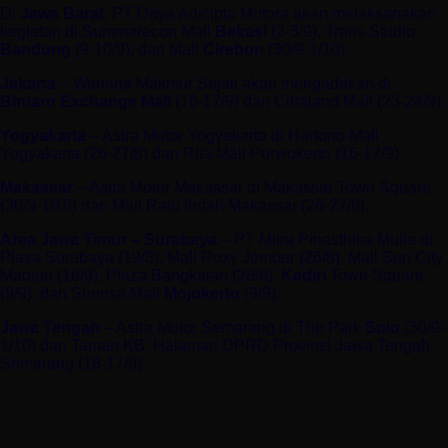
Di
Jawa Barat
, PT Daya Adicipta Motora akan melaksanakan
kegiatan di Summarecon Mall
Bekasi
(2-3/9), Trans Studio
Bandung
(9-10/9), dan Mall
Cirebon
(30/9-1/10).
Jakarta
– Wahana Makmur Sejati akan mengadakan di
Bintaro Exchange Mall
(16-17/9) dan Citraland Mall (23-24/9).
Yogyakarta
– Astra Motor Yogyakarta di Hartono Mall
Yogyakarta (26-27/8) dan Rita Mall Purwokerto (16-17/9).
Makassar
– Astra Motor Makassar di Makassar Town Square
(30/9-1/10) dan Mall Ratu Indah Makassar (26-27/8).
Area Jawa Timur – Surabaya
– PT Mitra Pinasthika Mulia di
Plaza Surabaya (19/8), Mall Roxy Jember (26/8), Mall Sun City
Madiun (16/9), Plaza Bangkalan (26/8),
Kediri
Town Square
(9/9), dan Sunrise Mall
Mojokerto
(9/9).
Jawa Tengah
– Astra Motor Semarang di The Park
Solo
(30/9-
1/10) dan Taman KB, Halaman DPRD Provinsi Jawa Tengah,
Semarang (16-17/9).