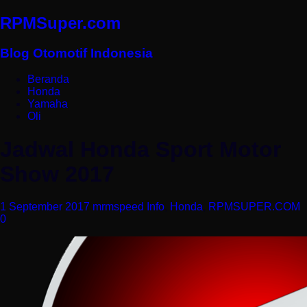
RPMSuper.com
Blog Otomotif Indonesia
Beranda
Honda
Yamaha
Oli
Jadwal Honda Sport Motor
Show 2017
1 September 2017
mrmspeed
Info
,
Honda
,
RPMSUPER.COM
0