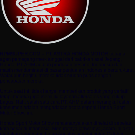
RPMSUPER.COM – PT. ASTRA HONDA MOTOR
sebagai
agen pemegang merk tunggal dari pabrikan asal Jepang,
Honda. PT AHM adalah produsen besar di Indonesia dan
masih mendominasi di pasar penjualan Indonesia berturu-turut.
Walaupun begitu, mereka tidak mudah puas dengan
pencapaian mereka.
Untuk saat ini, tidak hanya
memberikan produk yang variatif,
tetapi mereka juga memiliki layanan aftersales yang cukup
bagus. Nah, salah satu cara PT. AHM dalam merangkul calon
konsumen adalah mengadakan acara seperti Honda Sport
Motor Show ini.
Honda Sport Motor Show rencananya akan dihelat di sebelas
kota besar di Indonesia. Menurutnya jadwalnya, acara ini akan
diadakan sepanjang bulan Agustus sampai bulan Oktober