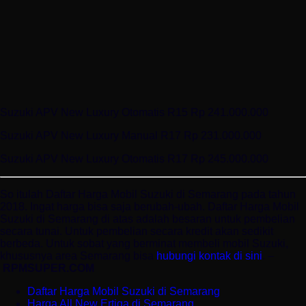
Suzuki APV New Luxury Otomatis R15 Rp 241.000.000
Suzuki APV New Luxury Manual R17 Rp 231.000.000
Suzuki APV New Luxury Otomatis R17 Rp 245.000.000
So itulah Daftar Harga Mobil Suzuki di Semarang pada tahun
2018. Ingat harga bisa saja berubah-ubah. Daftar Harga Mobil
Suzuki di Semarang di atas adalah besaran untuk pembelian
secara tunai. Untuk pembelian secara kredit akan sedikit
berbeda. Untuk sobat yang berminat membeli mobil Suzuki,
khususnya area Semarang bisa
hubungi kontak di sini
. –
RPMSUPER.COM
Daftar Harga Mobil Suzuki di Semarang
Harga All New Ertiga di Semarang