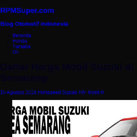
RPMSuper.com
Blog Otomotif Indonesia
Beranda
Honda
Yamaha
Oli
Daftar Harga Mobil Suzuki di
Semarang
15 Agustus 2018
mrmspeed
Suzuki 4W
,
Mobil
0