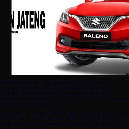
RPMSUPER.COM – HALO BRAY.
Sebagai salah satu
produsen mobil yang besar, Suzuki mempunyai jaringan
penjualan yang besar. Kota Semarang juga tidak luput
tentunya. Nah, buat sobat yang cari Daftar Harga Mobil Suzuki
di Semarang bisa mampir.
Semua line up
mobil Suzuki ada bray. Jadi bisa dipilih sesuai
kebutuhannya. Tidak perlu lama lagi berikut adalah Daftar
Harga Mobil Suzuki di Semarang tahun 2018. *harga bisa