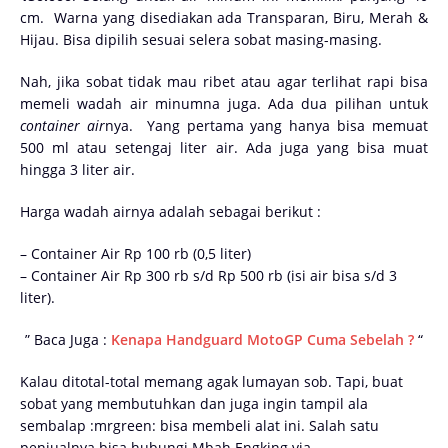
cm. Warna yang disediakan ada Transparan, Biru, Merah &
Hijau. Bisa dipilih sesuai selera sobat masing-masing.
Nah, jika sobat tidak mau ribet atau agar terlihat rapi bisa
memeli wadah air minumna juga. Ada dua pilihan untuk
container air
nya. Yang pertama yang hanya bisa memuat
500 ml atau setengaj liter air. Ada juga yang bisa muat
hingga 3 liter air.
Harga wadah airnya adalah sebagai berikut :
– Container Air Rp 100 rb (0,5 liter)
– Container Air Rp 300 rb s/d Rp 500 rb (isi air bisa s/d 3
liter).
” Baca Juga :
Kenapa Handguard MotoGP Cuma Sebelah ?
“
Kalau ditotal-total memang agak lumayan sob. Tapi, buat
sobat yang membutuhkan dan juga ingin tampil ala
sembalap :mrgreen: bisa membeli alat ini. Salah satu
penjualnya bisa hubungi Mbah Engking via