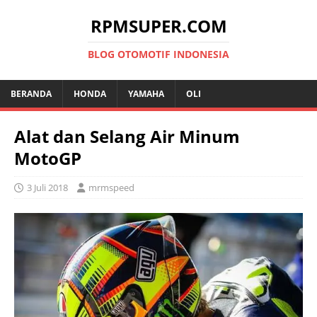
RPMSUPER.COM
BLOG OTOMOTIF INDONESIA
BERANDA
HONDA
YAMAHA
OLI
Alat dan Selang Air Minum
MotoGP
3 Juli 2018
mrmspeed