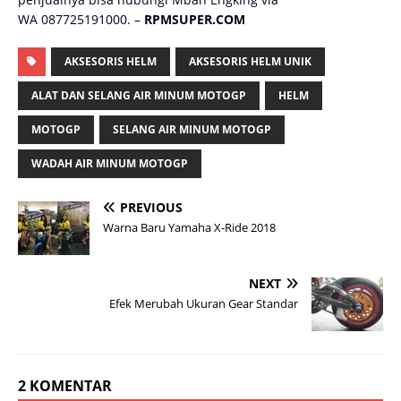
WA 087725191000. –
RPMSUPER.COM
AKSESORIS HELM
AKSESORIS HELM UNIK
ALAT DAN SELANG AIR MINUM MOTOGP
HELM
MOTOGP
SELANG AIR MINUM MOTOGP
WADAH AIR MINUM MOTOGP
PREVIOUS
Warna Baru Yamaha X-Ride 2018
NEXT
Efek Merubah Ukuran Gear Standar
2 KOMENTAR