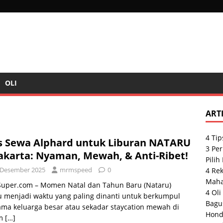
OLI
ART
4 Tip
s Sewa Alphard untuk Liburan NATARU
3 Pe
Jakarta: Nyaman, Mewah, & Anti-Ribet!
Pilih
 Desember 2025
mrmspeed
0
4 Re
Maha
uper.com – Momen Natal dan Tahun Baru (Nataru)
4 Oli
u menjadi waktu yang paling dinanti untuk berkumpul
Bagu
ma keluarga besar atau sekadar staycation mewah di
Hond
am
[…]