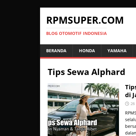
RPMSUPER.COM
BLOG OTOMOTIF INDONESIA
BERANDA
HONDA
YAMAHA
Tips Sewa Alphard
Tip
di 
26
RPMS
selal
bersa
dal