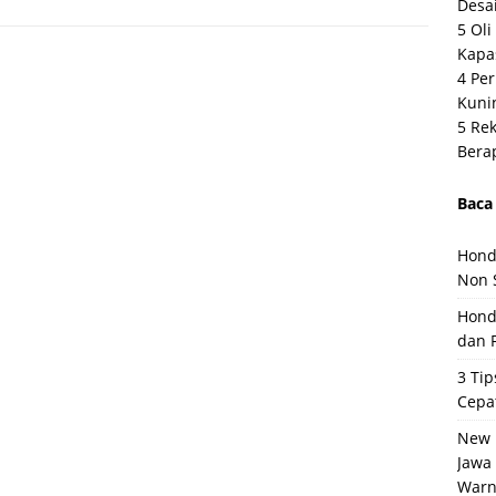
Desai
5 Ol
Kapas
4 Per
Kuni
5 Rek
Bera
Baca 
Hond
Non 
Hond
dan 
3 Tip
Cepa
New 
Jawa
Warn