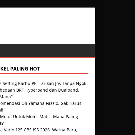
IKEL PALING HOT
s Setting Karbu PE. Tarikan Jos Tanpa Ngok
rbedaan BRT Hyperband dan Dualband.
 Mana?
komendasi Oli Yamaha Fazzio. Gak Harus
l!
 Motul Untuk Motor Matic. Mana Paling
s?
a Vario 125 CBS ISS 2026. Warna Baru,