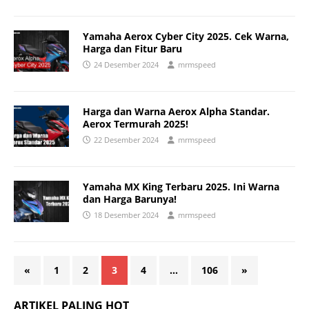
Yamaha Aerox Cyber City 2025. Cek Warna,
Harga dan Fitur Baru
24 Desember 2024
mrmspeed
Harga dan Warna Aerox Alpha Standar.
Aerox Termurah 2025!
22 Desember 2024
mrmspeed
Yamaha MX King Terbaru 2025. Ini Warna
dan Harga Barunya!
18 Desember 2024
mrmspeed
«
1
2
3
4
…
106
»
ARTIKEL PALING HOT