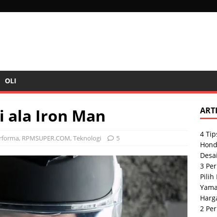
OLI
 ala Iron Man
ART
4 Tip
rforma
,
RPMSUPER.COM
,
Teknologi
5
Hond
Desai
3 Pe
Pilih
Yama
Harg
2 Pe