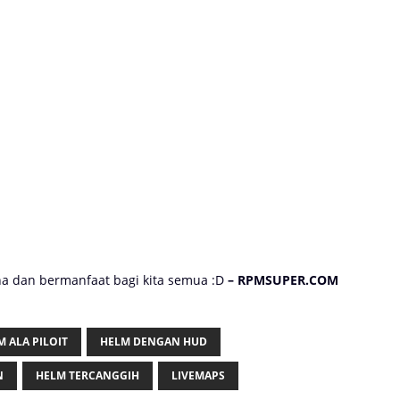
una dan bermanfaat bagi kita semua :D
– RPMSUPER.COM
M ALA PILOIT
HELM DENGAN HUD
N
HELM TERCANGGIH
LIVEMAPS