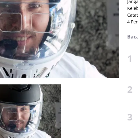
Janga
Kele
Cata
4 Pеn
Baca