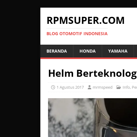
RPMSUPER.COM
BLOG OTOMOTIF INDONESIA
BERANDA
HONDA
YAMAHA
Helm Berteknologi
1 Agustus 2017
mrmspeed
Info
,
Pe