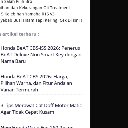
n Salah Pilih Bro
bihan dan Kekurangan Oli Treatment
t 5 Kelebihan Yamaha R15 V3
уеbаb Buѕі Hіtаm Tapi Kering. Cek Di sini !
 artikel terbaru :
Honda BeAT CBS-ISS 2026: Penerus
BeAT Deluxe Non Smart Key dengan
Nama Baru
Honda BeAT CBS 2026: Harga,
Pilihan Warna, dan Fitur Andalan
Varian Termurah
3 Tips Merawat Cat Doff Motor Matic
Agar Tidak Cepat Kusam
New Honda Vario Evo 160 Resmi