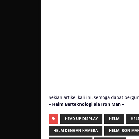
Sekian artikel kali ini, semoga dapat berg
– Helm Berteknologi ala Iron Man –
HEAD UP DISPLAY
HELM
HEL
HELM DENGAN KAMERA
HELM IRON MA