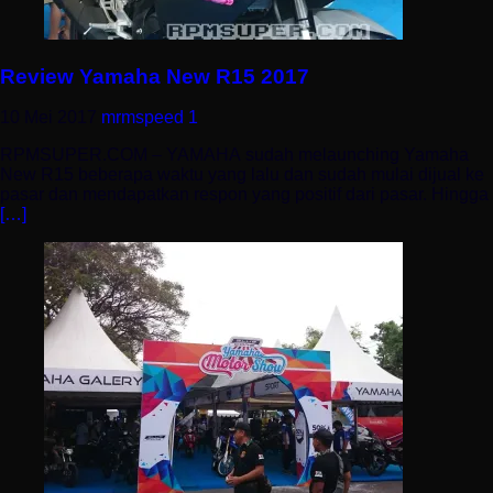
Review Yamaha New R15 2017
10 Mei 2017
mrmspeed
1
RPMSUPER.COM – YAMAHA sudah melaunching Yamaha
New R15 beberapa waktu yang lalu dan sudah mulai dijual ke
pasar dan mendapatkan respon yang positif dari pasar. Hingga
[…]