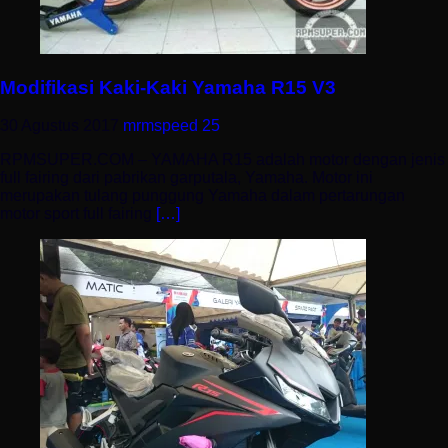
Modifikasi Kaki-Kaki Yamaha R15 V3
30 Agustus 2017
mrmspeed
25
RPMSUPER.COM – YAMAHA R15 adalah motor dengan jenis
full fairing dari pabrikan garputala, Yamaha. Motor ini
merupakan tulang punggung Yamaha dalam pertarungan
motor sport full fairing
[…]