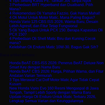
4 Tips Setting Karbu PE. Tarikan Jos Tanpa Ngok
3 Perbedaan BRT Hyperband dan Dualband. Pilih
Mana?
4 Rekomendasi Oli Yamaha Fazzio. Gak Harus Mahal!
4 Oli Motul Untuk Motor Matic. Mana Paling Bagus?
Honda Vario 125 CBS ISS 2026. Warna Baru, Desain
Lebih Agresif, dan Fitur Tetap Fungsional
5 Oli Yang Bagus Untuk PCX 150. Berapa Kapasitas Oli
PCX 150?
4 Perbedaan Oli Shell Matic Biru dan Kuning.Cocok
mana?
Kelebihan Oli Enduro Matic 10W-30. Bagus Gak Sih?
Baca artikel terbaru :
Honda BeAT CBS-ISS 2026: Penerus BeAT Deluxe Non
Smart Key dengan Nama Baru
Honda BeAT CBS 2026: Harga, Pilihan Warna, dan Fitur
Andalan Varian Termurah
3 Tips Merawat Cat Doff Motor Matic Agar Tidak Cepat
Kusam
New Honda Vario Evo 160 Resmi Mengaspal di Jawa
Tengah, Tampil Lebih Sporty dengan Warna Baru
Update Harga Oli Enduro Untuk Matic Terbaru 2026,
Lengkap Semua Varian dan Keunggulannya