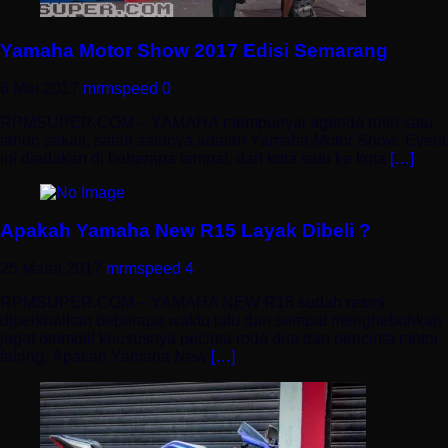
Yamaha Motor Show 2017 Edisi Semarang
6 Mei 2017
mrmspeed
0
RPMSUPER.COM – YAMAHA mempunyai agenda rutin satu
tahun sekali, salah satunya adalah Yamaha Motor Show. Event
ini diadakan di beberapa tempat, dari kota satu ke kota
[…]
Apakah Yamaha New R15 Layak Dibeli ?
25 Maret 2017
mrmspeed
4
RPMSUPER.COM – YAMAHA NEW R15 sudah resmi
diperknalkan beberapa waktu lalu dan sempat menghebohkan
jagat otomotif khususnya pecinta roda dua dan pencinta motor
fairing. Apakah Yamaha New
[…]