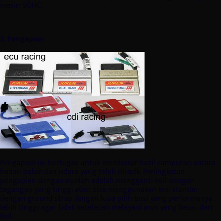
mesin SOHC.
2. Pengapian
Pengapian ini bertugas untuk membakar hasil campuran antara
bahan bakar dan udara yang telah diracik. Peningkatan
pengapian dengan mudah adalah mengganti koil dengan
tegangan yang tinggi atau bisa menggunakan koil standar
dengan ground strap. Jangan lupa pilih busi yang performanya
lebih tinggi agar tidak keteteran melayani arus yang besar dari
koil.