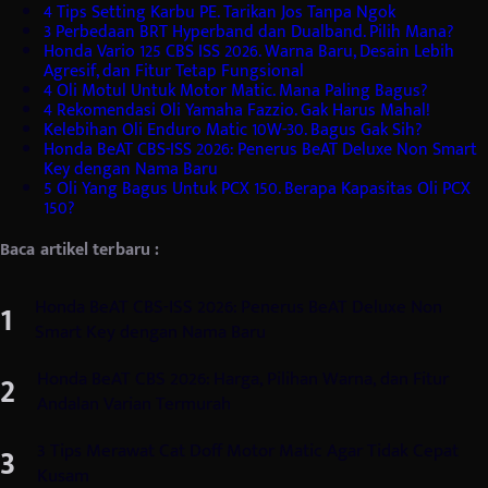
4 Tips Setting Karbu PE. Tarikan Jos Tanpa Ngok
3 Perbedaan BRT Hyperband dan Dualband. Pilih Mana?
Honda Vario 125 CBS ISS 2026. Warna Baru, Desain Lebih
Agresif, dan Fitur Tetap Fungsional
4 Oli Motul Untuk Motor Matic. Mana Paling Bagus?
4 Rekomendasi Oli Yamaha Fazzio. Gak Harus Mahal!
Kelebihan Oli Enduro Matic 10W-30. Bagus Gak Sih?
Honda BeAT CBS-ISS 2026: Penerus BeAT Deluxe Non Smart
Key dengan Nama Baru
5 Oli Yang Bagus Untuk PCX 150. Berapa Kapasitas Oli PCX
150?
Baca artikel terbaru :
Honda BeAT CBS-ISS 2026: Penerus BeAT Deluxe Non
Smart Key dengan Nama Baru
Honda BeAT CBS 2026: Harga, Pilihan Warna, dan Fitur
Andalan Varian Termurah
3 Tips Merawat Cat Doff Motor Matic Agar Tidak Cepat
Kusam