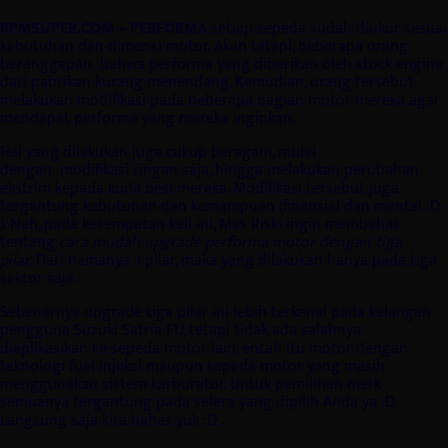
RPMSUPER.COM – PERFORMA
setiap sepeda sudah diukur sesuai
kebutuhan dan dimensi motor. Akan tetapi, beberapa orang
beranggapan bahwa performa yang diberikan oleh stock engine
dari pabrikan kurang menendang. Kemudian, orang tersebut
melakukan modifikasi pada beberapa bagian motor mereka agar
mendapat performa yang mereka inginkan.
Hal yang dilakukan juga cukup beragam, mulai
dengan
modifikasi ringan saja, hingga melakukan perubahan
ekstrim kepada kuda besi mereka. Modifikasi tersebut juga
tergantung kebutuhan dan kemampuan (finansial dan mental :D
). Nah, pada kesempatan kali ini, Mas Riski ingin membahas
tentang
cara mudah upgrade performa motor dengan tiga
pilar.
Dari namanya 3 pilar, maka yang dilakukan hanya pada tiga
sektor saja.
Sebenarnya upgrade tiga pilar ini lebih terkenal pada kalangan
pengguna Suzuki Satria FU, tetapi tidak ada salahnya
diaplikasikan ke sepeda motor lain, entah itu motor dengan
teknologi fuel injeksi maupun sepeda motor yang masih
menggunakan sistem karburator. Untuk pemilihan merk
semuanya tergantung pada selera yang dipilih Anda ya :D.
Langsung saja kita bahas yuk :D .