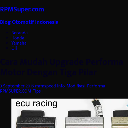
RPMSuper.com
Blog Otomotif Indonesia
Beranda
Honda
Yamaha
Oli
Cara Mudah Upgrade Performa
Motor Dengan Tiga Pilar
3 September 2016
mrmspeed
Info
,
Modifkasi
,
Performa
,
RPMSUPER.COM
,
Tips
1