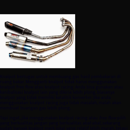
Knalpot bertugas untuk membuang gas hasil pembakaran di
ruang bakar. Mengganti knalpot tidak harus menggunakan
knalpot free flow atau knalpot racing. Anda bisa gunakan atau
kanibalisasi knalpot lain yang dikiria lebih plong, biasanya
knalpot yang tidak memiliki katalitik konverter. Jika anda
menggunakan knalpot racing juga tidak masalah, malah akan
membuat buangan gas lebih plong.
Tapi ingat, jika menggunakan knalpot racing atau
free flow
pilih
yang berkualitas jangan yang berkualitas abal-abal, sekarang
sudah banyak knalpot merk lokal yang relatif lebih murah, tetapi