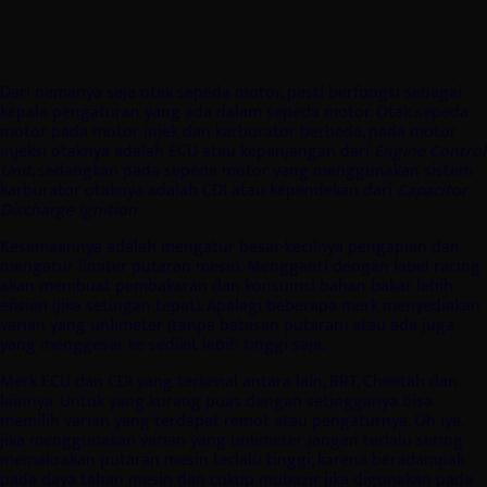
Dari namanya saja otak sepeda motor, pasti berfungsi sebagai
kepala pengaturan yang ada dalam sepeda motor. Otak sepeda
motor pada motor injek dan karburator berbeda, pada motor
injeksi otaknya adalah ECU atau kepanjangan dari
Engine Control
Unit
, sedangkan pada sepeda motor yang menggunakan sistem
karburator otaknya adalah CDI atau kependekan dari
Capacitor
Discharge Ignition
.
Kesamaannya adalah mengatur besar-kecilnya pengapian dan
mengatur limiter putaran mesin. Mengganti dengan label racing
akan membuat pembakaran dan konsumsi bahan bakar lebih
efisien (jika setingan tepat). Apalagi beberapa merk menyediakan
varian yang unlimeter (tanpa batasan putaran) atau ada juga
yang menggeser ke sedikit lebih tinggi saja.
Merk ECU dan CDI yang terkenal antara lain, BRT, Cheetah dan
lainnya. Untuk yang kurang puas dengan setingganya bisa
memilih varian yang terdapat remot atau pengaturnya. Oh iya,
jika menggunakan varian yang unlimeter jangan terlalu sering
memaksakan putaran mesin terlalu tinggi, karena beradampak
pada daya tahan mesin dan cukup mubazir jika digunakan pada